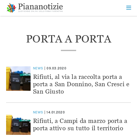
Vai
la
SEARCH
ME
contenuto
PR
Piana Notizie
Le notizie della Piana
PORTA A PORTA
NEWS
09.03.2020
Rifiuti, al via la raccolta porta a
porta a San Donnino, San Cresci e
San Giusto
NEWS
14.01.2020
Rifiuti, a Campi da marzo porta a
porta attivo su tutto il territorio