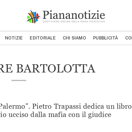
Piana Notizie
Le notizie della Piana
NOTIZIE
EDITORIALE
CHI SIAMO
PUBBLICITÀ
CO
MOSTRA/NASCONDI CERCA
RE BARTOLOTTA
Palermo”. Pietro Trapassi dedica un libro
rio ucciso dalla mafia con il giudice