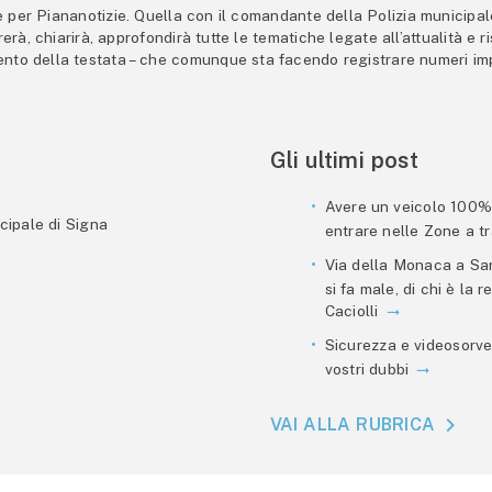
er Piananotizie. Quella con il comandante della Polizia municipale s
trerà, chiarirà, approfondirà tutte le tematiche legate all’attualità e
mento della testata – che comunque sta facendo registrare numeri imp
Gli ultimi post
Avere un veicolo 100% e
cipale di Signa
entrare nelle Zone a tra
Via della Monaca a San
si fa male, di chi è la
Caciolli
Sicurezza e videosorve
vostri dubbi
VAI ALLA RUBRICA