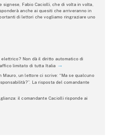
ignese, Fabio Caciolli, che di volta in volta,
 risponderà anche ai quesiti che arriveranno in
ortanti di lettori che vogliamo ringraziare uno
lettrico? Non dà il diritto automatico di
ffico limitato di tutta Italia
 Mauro, un lettore ci scrive: “Ma se qualcuno
 responsabilità?”. La risposta del comandante
glianza: il comandante Caciolli risponde ai