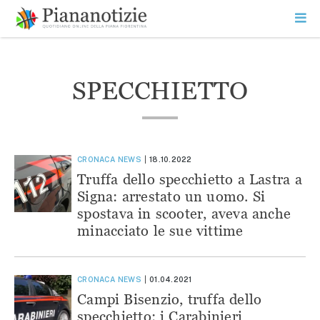
Vai
la
SEARCH
ME
contenuto
PR
Piana Notizie
Le notizie della Piana
SPECCHIETTO
CRONACA
NEWS
18.10.2022
Truffa dello specchietto a Lastra a
Signa: arrestato un uomo. Si
spostava in scooter, aveva anche
minacciato le sue vittime
CRONACA
NEWS
01.04.2021
Campi Bisenzio, truffa dello
specchietto: i Carabinieri