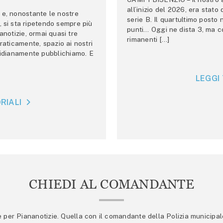
all’inizio del 2026, era stato
e, nonostante le nostre
serie B. Il quartultimo posto
 si sta ripetendo sempre più
punti… Oggi ne dista 3, ma co
anotizie, ormai quasi tre
rimanenti […]
raticamente, spazio ai nostri
tidianamente pubblichiamo. E
LEGGI 
RIALI
CHIEDI AL COMANDANTE
er Piananotizie. Quella con il comandante della Polizia municipale s