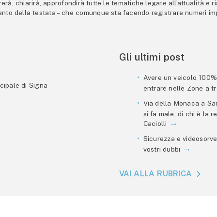
trerà, chiarirà, approfondirà tutte le tematiche legate all’attualità e
mento della testata – che comunque sta facendo registrare numeri imp
Gli ultimi post
Avere un veicolo 100% e
cipale di Signa
entrare nelle Zone a tra
Via della Monaca a San
si fa male, di chi è la
Caciolli
Sicurezza e videosorve
vostri dubbi
VAI ALLA RUBRICA