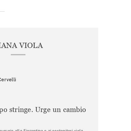
IANA VIOLA
ervelli
mpo stringe. Urge un cambio
gurio alla Fiorentina e ai sostenitori viola,