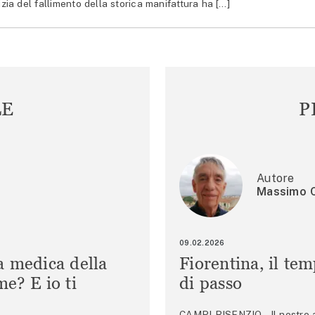
izia del fallimento della storica manifattura ha […]
LE
P
Autore
Massimo C
09.02.2026
a medica della
Fiorentina, il te
e? E io ti
di passo
CAMPI BISENZIO – Il nostro au