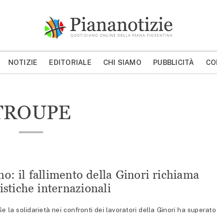
Piana Notizie
Le notizie della Piana
NOTIZIE
EDITORIALE
CHI SIAMO
PUBBLICITÀ
CO
MOSTRA/NASCONDI CERCA
TROUPE
no: il fallimento della Ginori richiama
listiche internazionali
a solidarietà nei confronti dei lavoratori della Ginori ha superato 