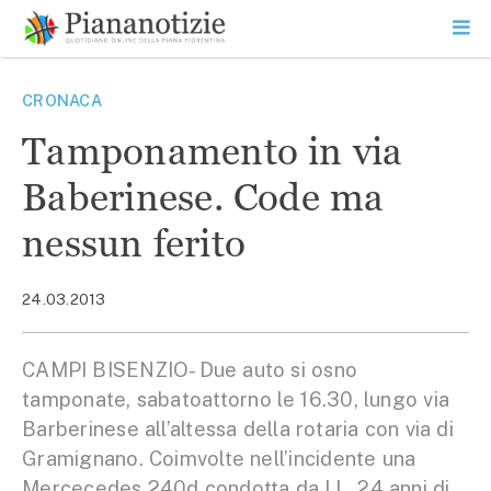
Vai
la
SEARCH
ME
contenuto
PR
Piana Notizie
Le notizie della Piana
CRONACA
Tamponamento in via
Baberinese. Code ma
nessun ferito
24.03.2013
CAMPI BISENZIO- Due auto si osno
tamponate, sabatoattorno le 16.30, lungo via
Barberinese all’altessa della rotaria con via di
Gramignano. Coimvolte nell’incidente una
Mercecedes 240d condotta da I.L. 24 anni di