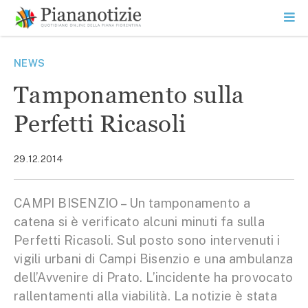
Vai
la
SEARCH
ME
contenuto
PR
Piana Notizie
Le notizie della Piana
NEWS
Tamponamento sulla
Perfetti Ricasoli
29.12.2014
CAMPI BISENZIO – Un tamponamento a
catena si è verificato alcuni minuti fa sulla
Perfetti Ricasoli. Sul posto sono intervenuti i
vigili urbani di Campi Bisenzio e una ambulanza
dell’Avvenire di Prato. L’incidente ha provocato
rallentamenti alla viabilità. La notizie è stata