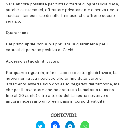
Sarà ancora possibile per tutti i cittadini di ogni fascia d’età,
purché asintomatici, effettuare privatamente e senza ricetta
medica i tamponi rapidi nelle farmacie che offrono questo
servizio.
Quarantena
Dal primo aprile non è più prevista la quarantena per i
contatti di persona positiva al Covid.
Accesso ai luoghi di lavoro
Per quanto riguarda, infine, l’accesso ai luoghi di lavoro, la
nuova normativa ribadisce che la fine dello stato di
isolamento avverrà solo con esito negativo del tampone, ma
che per il lavoratore che ha contratto la malattia (almeno
fino al 30 aprile) oltre all’esito del tampone negativo è
ancora necessario un green pass in corso di validità.
CONDIVIDI:
Fai
Fai
Fai
Fai
clic
clic
clic
clic