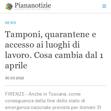
Vai
la
SEARCH
ME
contenuto
PR
Piana Notizie
Le notizie della Piana
NEWS
Tamponi, quarantene e
accesso ai luoghi di
lavoro. Cosa cambia dal 1
aprile
30.03.2022
FIRENZE – Anche in Toscana, come
conseguenza della fine dello stato di
emergenza nazionale prevista per domani 31