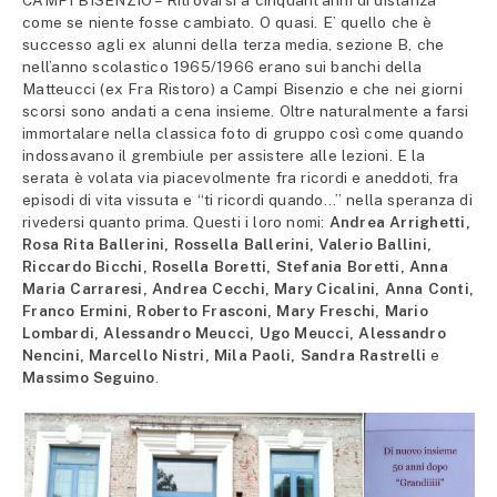
CAMPI BISENZIO – Ritrovarsi a cinquant’anni di distanza
come se niente fosse cambiato. O quasi. E’ quello che è
successo agli ex alunni della terza media, sezione B, che
nell’anno scolastico 1965/1966 erano sui banchi della
Matteucci (ex Fra Ristoro) a Campi Bisenzio e che nei giorni
scorsi sono andati a cena insieme. Oltre naturalmente a farsi
immortalare nella classica foto di gruppo così come quando
indossavano il grembiule per assistere alle lezioni. E la
serata è volata via piacevolmente fra ricordi e aneddoti, fra
episodi di vita vissuta e “ti ricordi quando…” nella speranza di
rivedersi quanto prima. Questi i loro nomi:
Andrea Arrighetti,
Rosa Rita Ballerini, Rossella Ballerini, Valerio Ballini,
Riccardo Bicchi, Rosella Boretti, Stefania Boretti, Anna
Maria Carraresi, Andrea Cecchi, Mary Cicalini, Anna Conti,
Franco Ermini, Roberto Frasconi, Mary Freschi, Mario
Lombardi, Alessandro Meucci, Ugo Meucci, Alessandro
Nencini, Marcello Nistri, Mila Paoli, Sandra Rastrelli
e
Massimo Seguino
.