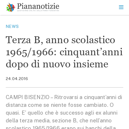
Vai
la
SEARCH
ME
contenuto
PR
Piana Notizie
Le notizie della Piana
NEWS
Terza B, anno scolastico
1965/1966: cinquant’anni
dopo di nuovo insieme
24.04.2016
CAMPI BISENZIO – Ritrovarsi a cinquant’anni di
distanza come se niente fosse cambiato. O
quasi. E’ quello che è successo agli ex alunni
della terza media, sezione B, che nell’anno
scolastico 1965/1966 erano sui banchi della