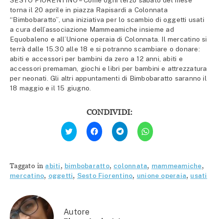
SESTO FIORENTINO – Come ogni terzo sabato del mese
torna il 20 aprile in piazza Rapisardi a Colonnata
“Bimbobaratto”, una iniziativa per lo scambio di oggetti usati
a cura dell’associazione Mammeamiche insieme ad
Equobaleno e all’Unione operaia di Colonnata. Il mercatino si
terrà dalle 15.30 alle 18 e si potranno scambiare o donare:
abiti e accessori per bambini da zero a 12 anni, abiti e
accessori premaman, giochi e libri per bambini e attrezzatura
per neonati. Gli altri appuntamenti di Bimbobaratto saranno il
18 maggio e il 15 giugno.
CONDIVIDI:
Fai
Fai
Fai
Fai
clic
clic
clic
clic
qui
per
per
per
per
condividere
condividere
condividere
condividere
su
su
su
su
Facebook
Telegram
WhatsApp
Twitter
(Si
(Si
(Si
Taggato in
abiti
,
bimbobaratto
,
colonnata
,
mammeamiche
,
(Si
apre
apre
apre
apre
in
in
in
mercatino
,
oggetti
,
Sesto Fiorentino
,
unione operaia
,
usati
in
una
una
una
una
nuova
nuova
nuova
nuova
finestra)
finestra)
finestra)
finestra)
Autore