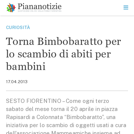
Vai
la
SEARCH
ME
contenuto
PR
Piana Notizie
Le notizie della Piana
CURIOSITÀ
Torna Bimbobaratto per
lo scambio di abiti per
bambini
17.04.2013
SESTO FIORENTINO – Come ogni terzo
sabato del mese torna il 20 aprile in piazza
Rapisardi a Colonnata “Bimbobaratto”, una
iniziativa per lo scambio di oggetti usati a cura
dell’associazione Mammeamiche insieme ad