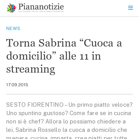
Vai
la
SEARCH
ME
contenuto
PR
Piana Notizie
Le notizie della Piana
NEWS
Torna Sabrina “Cuoca a
domicilio” alle 11 in
streaming
17.09.2015
SESTO FIORENTINO – Un primo piatto veloce?
Uno spuntino gustoso? Come fare se in cucina
non si è chef? Allora lo possiamo chiedere a
lei, Sabrina Rossello la cuoca a domicilio che
prepara, cucina, impasta, crea piatti per tutte