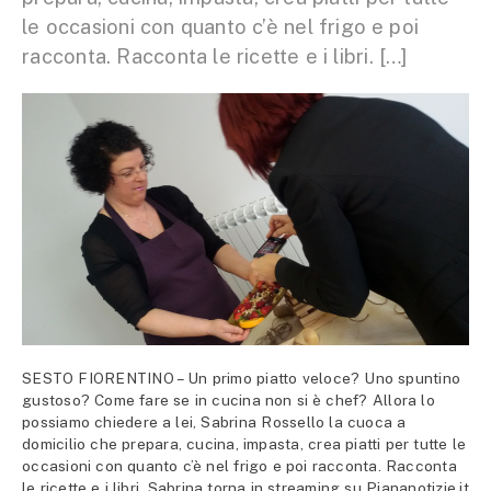
le occasioni con quanto c’è nel frigo e poi
racconta. Racconta le ricette e i libri. […]
SESTO FIORENTINO – Un primo piatto veloce? Uno spuntino
gustoso? Come fare se in cucina non si è chef? Allora lo
possiamo chiedere a lei, Sabrina Rossello la cuoca a
domicilio che prepara, cucina, impasta, crea piatti per tutte le
occasioni con quanto c’è nel frigo e poi racconta. Racconta
le ricette e i libri. Sabrina torna in streaming su Piananotizie.it