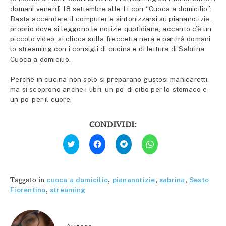
domani venerdì 18 settembre alle 11 con “Cuoca a domicilio”.
Basta accendere il computer e sintonizzarsi su piananotizie,
proprio dove si leggono le notizie quotidiane, accanto c’è un
piccolo video, si clicca sulla freccetta nera e partirà domani
lo streaming con i consigli di cucina e di lettura di Sabrina
Cuoca a domicilio.
Perchè in cucina non solo si preparano gustosi manicaretti,
ma si scoprono anche i libri, un po’ di cibo per lo stomaco e
un po’ per il cuore.
CONDIVIDI:
Fai
Fai
Fai
Fai
clic
clic
clic
clic
qui
per
per
per
per
condividere
condividere
condividere
condividere
su
su
su
su
Facebook
Telegram
WhatsApp
Twitter
(Si
(Si
(Si
Taggato in
cuoca a domicilio
,
piananotizie
,
sabrina
,
Sesto
(Si
apre
apre
apre
apre
in
in
in
Fiorentino
,
streaming
in
una
una
una
una
nuova
nuova
nuova
nuova
finestra)
finestra)
finestra)
finestra)