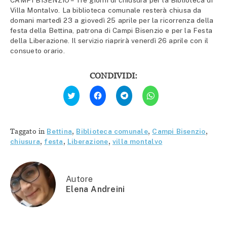
CAMPI BISENZIO – Tre giorni di chiusura per la Biblioteca di
Villa Montalvo. La biblioteca comunale resterà chiusa da
domani martedì 23 a giovedì 25 aprile per la ricorrenza della
festa della Bettina, patrona di Campi Bisenzio e per la Festa
della Liberazione. Il servizio riaprirà venerdì 26 aprile con il
consueto orario.
CONDIVIDI:
Fai
Fai
Fai
Fai
clic
clic
clic
clic
qui
per
per
per
per
condividere
condividere
condividere
condividere
su
su
su
su
Facebook
Telegram
WhatsApp
Twitter
(Si
(Si
(Si
Taggato in
Bettina
,
Biblioteca comunale
,
Campi Bisenzio
,
(Si
apre
apre
apre
apre
in
in
in
chiusura
,
festa
,
Liberazione
,
villa montalvo
in
una
una
una
una
nuova
nuova
nuova
nuova
finestra)
finestra)
finestra)
finestra)
Autore
Elena Andreini