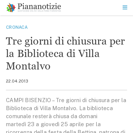
Vai
la
SEARCH
ME
contenuto
PR
Piana Notizie
Le notizie della Piana
CRONACA
Tre giorni di chiusura per
la Biblioteca di Villa
Montalvo
22.04.2013
CAMPI BISENZIO – Tre giorni di chiusura per la
Biblioteca di Villa Montalvo. La biblioteca
comunale resterà chiusa da domani
martedì 23 a giovedì 25 aprile per la
ricorrenza della festa della Bettina, patrona di