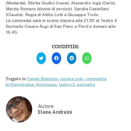
(Medarda), Diletta Giudici (Ivana), Alesandro Ingà (Carlo),
Marzia Romano (donna di servizio), Sandra Castellani
(Claudia). Regia di Attilio Lotti e Giuseppe Troilo.
La commedia sarà in scena stasera alle 21.30 al Teatro Il
Gorinello Cesare Rugi di San Piero a Ponti e domani alle
16.45.
CONDIVIDI:
Fai
Fai
Fai
Fai
clic
clic
clic
clic
qui
per
per
per
per
condividere
condividere
condividere
condividere
su
su
su
su
Facebook
Telegram
WhatsApp
Twitter
(Si
(Si
(Si
Taggato in
Campi Bisenzio
,
cesare rugi
,
commedia
(Si
apre
apre
apre
apre
in
in
in
brillantissima
,
histriones
,
teatro il gorinello
in
una
una
una
una
nuova
nuova
nuova
nuova
finestra)
finestra)
finestra)
finestra)
Autore
Elena Andreini