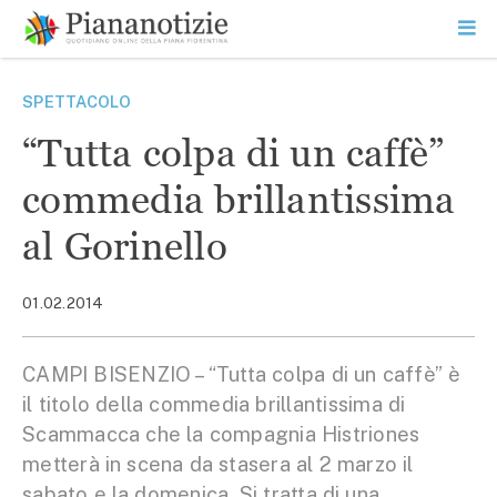
Vai
la
SEARCH
ME
contenuto
PR
Piana Notizie
Le notizie della Piana
SPETTACOLO
“Tutta colpa di un caffè”
commedia brillantissima
al Gorinello
01.02.2014
CAMPI BISENZIO – “Tutta colpa di un caffè” è
il titolo della commedia brillantissima di
Scammacca che la compagnia Histriones
metterà in scena da stasera al 2 marzo il
sabato e la domenica. Si tratta di una