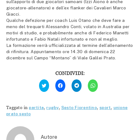
sull’apporto di due giocatori samoani (Izzi Aiono è anche
giocatore-allenatore) e dell’ex flanker dei Cavalieri Marco
Giacci.
Qualche defezione per coach Luis Otano che deve fare a
meno del trequarti Alessandro Conti, volato in Australia per
motivi di studio, e probabilmente anche di Federico Manetti
infortunato e Fabio Natali infortunato e non al meglio.
La formazione verrà ufficializzata al termine dell’allenamento
di rifinitura. Appuntamento ore 14.30 di domenica 22
dicembre sul Campo “Montano” di Viale Galilei Prato.
CONDIVIDI:
Fai
Fai
Fai
Fai
clic
clic
clic
clic
qui
per
per
per
per
condividere
condividere
condividere
condividere
su
su
su
su
Facebook
Telegram
WhatsApp
Twitter
(Si
(Si
(Si
Taggato in
partita
,
rugby
,
Sesto Fiorentino
,
sport
,
unione
(Si
apre
apre
apre
apre
in
in
in
prato sesto
in
una
una
una
una
nuova
nuova
nuova
nuova
finestra)
finestra)
finestra)
finestra)
Autore