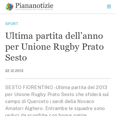
Vai
la
SEARCH
ME
contenuto
PR
Piana Notizie
Le notizie della Piana
SPORT
Ultima partita dell’anno
per Unione Rugby Prato
Sesto
22.12.2013
SESTO FIORENTINO -Ultima partita del 2013
per Unione Rugby Prato Sesto che sfiderà sul
campo di Querceto i sardi della Novaco
Amatori Alghero. Entrambe le squadre sono
reduci da sconfitte con bonus patite