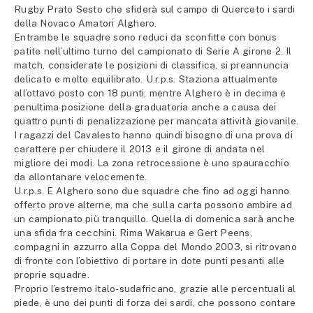
Rugby Prato Sesto che sfiderà sul campo di Querceto i sardi
della Novaco Amatori Alghero.
Entrambe le squadre sono reduci da sconfitte con bonus
patite nell’ultimo turno del campionato di Serie A girone 2. Il
match, considerate le posizioni di classifica, si preannuncia
delicato e molto equilibrato. U.r.p.s. Staziona attualmente
all’ottavo posto con 18 punti, mentre Alghero è in decima e
penultima posizione della graduatoria anche a causa dei
quattro punti di penalizzazione per mancata attività giovanile.
I ragazzi del Cavalesto hanno quindi bisogno di una prova di
carattere per chiudere il 2013 e il girone di andata nel
migliore dei modi. La zona retrocessione è uno spauracchio
da allontanare velocemente.
U.r.p.s. E Alghero sono due squadre che fino ad oggi hanno
offerto prove alterne, ma che sulla carta possono ambire ad
un campionato più tranquillo. Quella di domenica sarà anche
una sfida fra cecchini. Rima Wakarua e Gert Peens,
compagni in azzurro alla Coppa del Mondo 2003, si ritrovano
di fronte con l’obiettivo di portare in dote punti pesanti alle
proprie squadre.
Proprio l’estremo italo-sudafricano, grazie alle percentuali al
piede, è uno dei punti di forza dei sardi, che possono contare