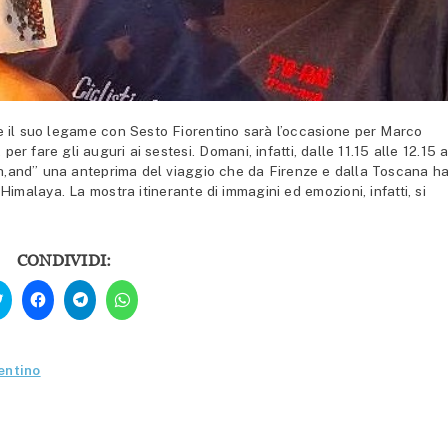
il suo legame con Sesto Fiorentino sarà l’occasione per Marco
r fare gli auguri ai sestesi. Domani, infatti, dalle 11.15 alle 12.15 a
ath,and” una anteprima del viaggio che da Firenze e dalla Toscana h
imalaya. La mostra itinerante di immagini ed emozioni, infatti, si
CONDIVIDI:
Fai
Fai
Fai
Fai
clic
clic
clic
clic
qui
per
per
per
per
condividere
condividere
condividere
condividere
su
su
su
su
Facebook
Telegram
WhatsApp
Twitter
(Si
(Si
(Si
entino
(Si
apre
apre
apre
apre
in
in
in
in
una
una
una
una
nuova
nuova
nuova
nuova
finestra)
finestra)
finestra)
finestra)