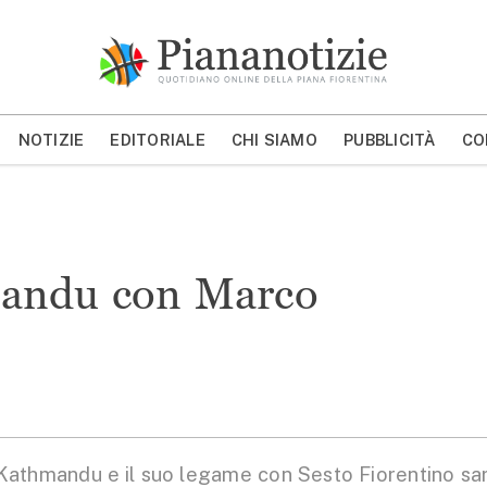
Piana Notizie
Le notizie della Piana
NOTIZIE
EDITORIALE
CHI SIAMO
PUBBLICITÀ
CO
MOSTRA/NASCONDI CERCA
mandu con Marco
athmandu e il suo legame con Sesto Fiorentino sa