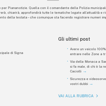
er Piananotizie. Quella con il comandante della Polizia municipale s
trerà, chiarirà, approfondirà tutte le tematiche legate all’attualità e
mento della testata – che comunque sta facendo registrare numeri imp
Gli ultimi post
Avere un veicolo 100% e
cipale di Signa
entrare nelle Zone a tra
Via della Monaca a San
si fa male, di chi è la
Caciolli
Sicurezza e videosorve
vostri dubbi
VAI ALLA RUBRICA