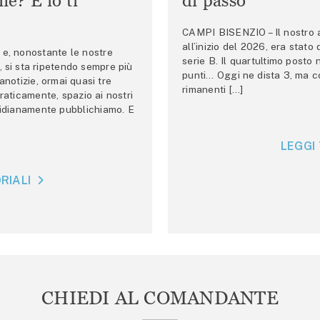
e? E io ti
di passo
CAMPI BISENZIO – Il nostro au
all’inizio del 2026, era stato
e, nonostante le nostre
serie B. Il quartultimo posto
 si sta ripetendo sempre più
punti… Oggi ne dista 3, ma co
anotizie, ormai quasi tre
rimanenti […]
raticamente, spazio ai nostri
tidianamente pubblichiamo. E
LEGGI 
RIALI
CHIEDI AL COMANDANTE