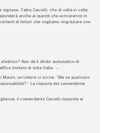
ignese, Fabio Caciolli, che di volta in volta,
 risponderà anche ai quesiti che arriveranno in
ortanti di lettori che vogliamo ringraziare uno
lettrico? Non dà il diritto automatico di
ffico limitato di tutta Italia
 Mauro, un lettore ci scrive: “Ma se qualcuno
 responsabilità?”. La risposta del comandante
glianza: il comandante Caciolli risponde ai