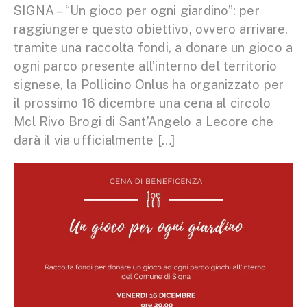
SIGNA – “Un gioco per ogni giardino”: per
raggiungere questo obiettivo, ovvero arrivare,
tramite una raccolta fondi, a donare un gioco a
ogni parco presente all’interno del territorio
signese, la Pollicino Onlus ha organizzato per
il prossimo 16 dicembre una cena al circolo
Mcl Rivo Brogi di Sant’Angelo a Lecore che
darà il via ufficialmente […]