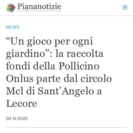
Vai
la
SEARCH
ME
contenuto
PR
Piana Notizie
Le notizie della Piana
NEWS
“Un gioco per ogni
giardino”: la raccolta
fondi della Pollicino
Onlus parte dal circolo
Mcl di Sant’Angelo a
Lecore
06.12.2022