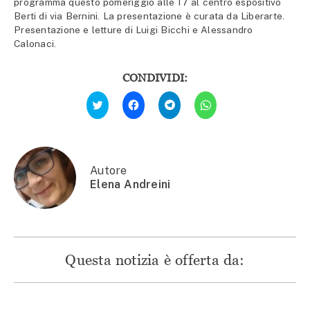
programma questo pomeriggio alle 17 al centro espositivo
Berti di via Bernini. La presentazione è curata da Liberarte.
Presentazione e letture di Luigi Bicchi e Alessandro
Calonaci.
CONDIVIDI:
Fai
Fai
Fai
Fai
clic
clic
clic
clic
qui
per
per
per
per
condividere
condividere
condividere
condividere
su
su
su
su
Facebook
Telegram
WhatsApp
Twitter
(Si
(Si
(Si
(Si
apre
apre
apre
apre
in
in
in
Autore
in
una
una
una
Elena Andreini
una
nuova
nuova
nuova
nuova
finestra)
finestra)
finestra)
finestra)
Questa notizia è offerta da: