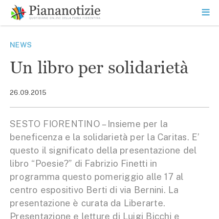
Vai
la
SEARCH
ME
contenuto
PR
Piana Notizie
Le notizie della Piana
NEWS
Un libro per solidarietà
26.09.2015
SESTO FIORENTINO – Insieme per la
beneficenza e la solidarietà per la Caritas. E’
questo il significato della presentazione del
libro “Poesie?” di Fabrizio Finetti in
programma questo pomeriggio alle 17 al
centro espositivo Berti di via Bernini. La
presentazione è curata da Liberarte.
Presentazione e letture di Luigi Bicchi e