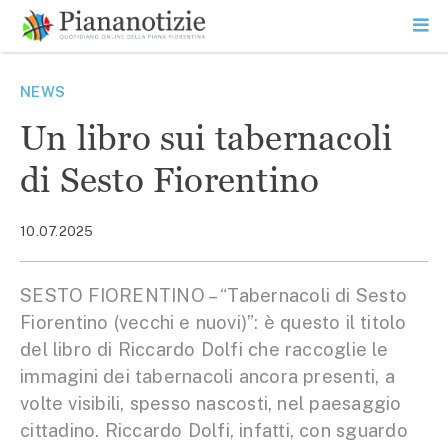
Vai
la
SEARCH
ME
contenuto
PR
Piana Notizie
Le notizie della Piana
NEWS
Un libro sui tabernacoli
di Sesto Fiorentino
10.07.2025
SESTO FIORENTINO – “Tabernacoli di Sesto
Fiorentino (vecchi e nuovi)”: è questo il titolo
del libro di Riccardo Dolfi che raccoglie le
immagini dei tabernacoli ancora presenti, a
volte visibili, spesso nascosti, nel paesaggio
cittadino. Riccardo Dolfi, infatti, con sguardo