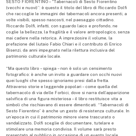
SESTO FIORENTINO –
“
Tabernacoli di Sesto Fiorentino
(vecchi e nuovi)”: è questo il titolo del libro di Riccardo Dolfi
che raccoglie le immagini dei tabernacoli ancora presenti, a
volte visibili, spesso nascosti, nel paesaggio cittadino.
Riccardo Dolfi, infatti, con sguardo laico e profondo, ne
coglie la bellezza, la fragilità e il valore antropologico, senza
mai cadere nella retorica. A impreziosire il volume, la
prefazione del liutaio Fabio Chiari e il contributo di Enrico
Bisenzi, da anni impegnato nella rilettura inclusiva del
patrimonio culturale locale.
“Ma questo libro – spiega – non è solo un censimento
fotografico: è anche un invito a guardare con occhi nuovi
quei luoghi che spesso ignoriamo presi dalla fretta.
Attraverso storie e leggende popolari – come quella del
tabernacolo di via delle Forbici, dove si narra dell’apparizione
salvifica di una figura misteriosa – il libro restituisce vita a
simboli che rischiavano di essere dimenticati. “Tabernacoli di
Sesto Fiorentino” è anche un gesto di resistenza culturale. In
un’epoca in cui il patrimonio minore viene trascurato o
vandalizzato, Dolfi sceglie di documentare, tutelare e
stimolare una memoria condivisa. Il volume sarà presto
presentato al pubblico in occasione di un evento locale