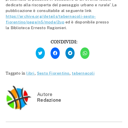
dedicato alla riscoperta del paesaggio urbano e rurale”.La
pubblicazione è consultabile al seguente link
https://archive.org/details/tabernacoli-sesto-
fiorentino/page/n5/mode/2up
ed è disponibile presso
la Biblioteca Ernesto Ragionieri.
CONDIVIDI:
Fai
Fai
Fai
Fai
clic
clic
clic
clic
qui
per
per
per
per
condividere
condividere
condividere
condividere
su
su
su
su
Facebook
Telegram
WhatsApp
Twitter
(Si
(Si
(Si
Taggato in
libri
,
Sesto Fiorentino
,
tabernacoli
(Si
apre
apre
apre
apre
in
in
in
in
una
una
una
una
nuova
nuova
nuova
nuova
finestra)
finestra)
finestra)
finestra)
Autore
Redazione