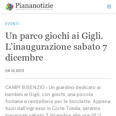
Vai
la
SEARCH
ME
contenuto
PR
Piana Notizie
Le notizie della Piana
EVENTI
Un parco giochi ai Gigli.
L’inaugurazione sabato 7
dicembre
04.12.2013
CAMPI BISENZIO – Un giardino dedicato ai
bambini ai Gigli, con giochi, una piccola
fontana e rastrelliere per le biciclette. Appena
fuori dall’ingresso in Corte Tonda, saranno
inaugurati sabato 7 dicembre alle ore 16 “I