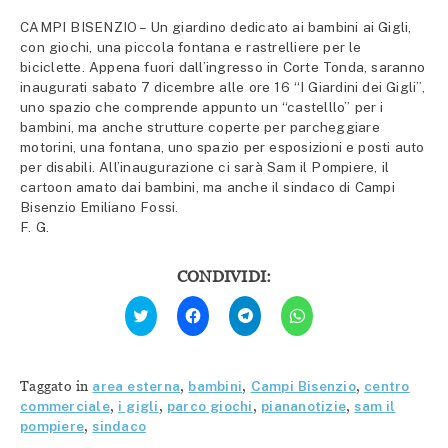
CAMPI BISENZIO – Un giardino dedicato ai bambini ai Gigli,
con giochi, una piccola fontana e rastrelliere per le
biciclette. Appena fuori dall’ingresso in Corte Tonda, saranno
inaugurati sabato 7 dicembre alle ore 16 “I Giardini dei Gigli”,
uno spazio che comprende appunto un “castelllo” per i
bambini, ma anche strutture coperte per parcheggiare
motorini, una fontana, uno spazio per esposizioni e posti auto
per disabili. All’inaugurazione ci sarà Sam il Pompiere, il
cartoon amato dai bambini, ma anche il sindaco di Campi
Bisenzio Emiliano Fossi.
F. G.
CONDIVIDI:
Fai
Fai
Fai
Fai
clic
clic
clic
clic
qui
per
per
per
per
condividere
condividere
condividere
condividere
su
su
su
su
Facebook
Telegram
WhatsApp
Twitter
(Si
(Si
(Si
Taggato in
area esterna
,
bambini
,
Campi Bisenzio
,
centro
(Si
apre
apre
apre
apre
in
in
in
commerciale
,
i gigli
,
parco giochi
,
piananotizie
,
sam il
in
una
una
una
pompiere
,
sindaco
una
nuova
nuova
nuova
nuova
finestra)
finestra)
finestra)