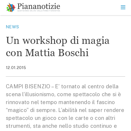
Vai
la
SEARCH
ME
contenuto
PR
Piana Notizie
Le notizie della Piana
NEWS
Un workshop di magia
con Mattia Boschi
12.01.2015
CAMPI BISENZIO – E’ tornato al centro della
scena l’illusionismo, come spettacolo che si è
rinnovato nel tempo mantenendo il fascino
“magico” di sempre. L’abilità nel saper rendere
spettacolo un gioco con le carte o con altri
strumenti, sta anche nello studio continuo e