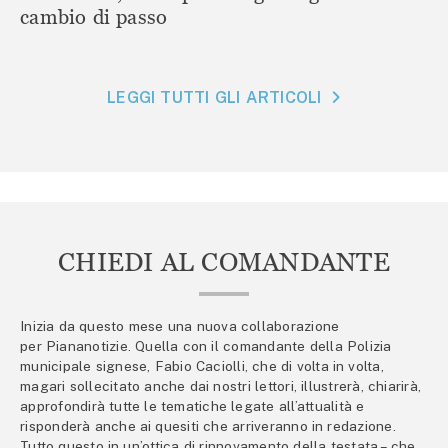
cambio di passo
LEGGI TUTTI GLI ARTICOLI
CHIEDI AL COMANDANTE
Inizia da questo mese una nuova collaborazione
per Piananotizie. Quella con il comandante della Polizia
municipale signese, Fabio Caciolli, che di volta in volta,
magari sollecitato anche dai nostri lettori, illustrerà, chiarirà,
approfondirà tutte le tematiche legate all’attualità e
risponderà anche ai quesiti che arriveranno in redazione.
Tutto questo in un’ottica di rinnovamento della testata – che