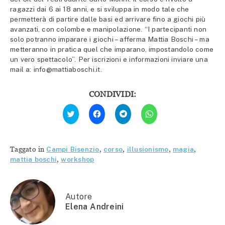
ragazzi dai 6 ai 18 anni, e si sviluppa in modo tale che
permetterà di partire dalle basi ed arrivare fino a giochi più
avanzati, con colombe e manipolazione. “I partecipanti non
solo potranno imparare i giochi – afferma Mattia Boschi – ma
metteranno in pratica quel che imparano, impostandolo come
un vero spettacolo”. Per iscrizioni e informazioni inviare una
mail a: info@mattiaboschi.it.
CONDIVIDI:
Fai
Fai
Fai
Fai
clic
clic
clic
clic
qui
per
per
per
per
condividere
condividere
condividere
condividere
su
su
su
su
Facebook
Telegram
WhatsApp
Twitter
(Si
(Si
(Si
Taggato in
Campi Bisenzio
,
corso
,
illusionismo
,
magia
,
(Si
apre
apre
apre
apre
in
in
in
mattia boschi
,
workshop
in
una
una
una
una
nuova
nuova
nuova
nuova
finestra)
finestra)
finestra)
finestra)
Autore
Elena Andreini