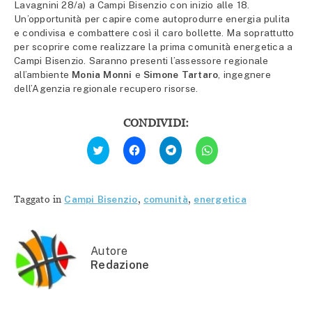
Lavagnini 28/a) a Campi Bisenzio con inizio alle 18.
Un’opportunità per capire come autoprodurre energia pulita
e condivisa e combattere così il caro bollette. Ma soprattutto
per scoprire come realizzare la prima comunità energetica a
Campi Bisenzio. Saranno presenti l’assessore regionale
all’ambiente
Monia Monni
e
Simone Tartaro
, ingegnere
dell’Agenzia regionale recupero risorse.
CONDIVIDI:
Fai
Fai
Fai
Fai
clic
clic
clic
clic
qui
per
per
per
per
condividere
condividere
condividere
condividere
su
su
su
su
Facebook
Telegram
WhatsApp
Twitter
(Si
(Si
(Si
Taggato in
Campi Bisenzio
,
comunità
,
energetica
(Si
apre
apre
apre
apre
in
in
in
in
una
una
una
una
nuova
nuova
nuova
nuova
finestra)
finestra)
finestra)
finestra)
Autore
Redazione