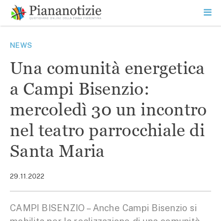
Vai
la
SEARCH
ME
contenuto
PR
Piana Notizie
Le notizie della Piana
NEWS
Una comunità energetica
a Campi Bisenzio:
mercoledì 30 un incontro
nel teatro parrocchiale di
Santa Maria
29.11.2022
CAMPI BISENZIO – Anche Campi Bisenzio si