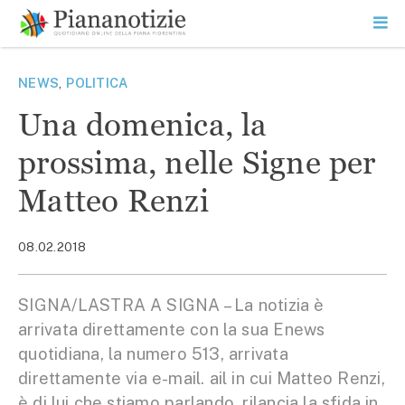
Vai
la
SEARCH
ME
contenuto
PR
Piana Notizie
Le notizie della Piana
NEWS
,
POLITICA
Una domenica, la
prossima, nelle Signe per
Matteo Renzi
08.02.2018
SIGNA/LASTRA A SIGNA – La notizia è
arrivata direttamente con la sua Enews
quotidiana, la numero 513, arrivata
direttamente via e-mail. ail in cui Matteo Renzi,
è di lui che stiamo parlando, rilancia la sfida in