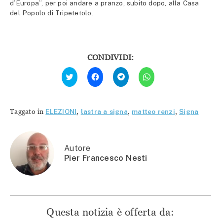
d’Europa”, per poi andare a pranzo, subito dopo, alla Casa
del Popolo di Tripetetolo.
CONDIVIDI:
Fai
Fai
Fai
Fai
clic
clic
clic
clic
qui
per
per
per
per
condividere
condividere
condividere
condividere
su
su
su
su
Facebook
Telegram
WhatsApp
Twitter
(Si
(Si
(Si
Taggato in
ELEZIONI
,
lastra a signa
,
matteo renzi
,
Signa
(Si
apre
apre
apre
apre
in
in
in
in
una
una
una
una
nuova
nuova
nuova
nuova
finestra)
finestra)
finestra)
finestra)
Autore
Pier Francesco Nesti
Questa notizia è offerta da: