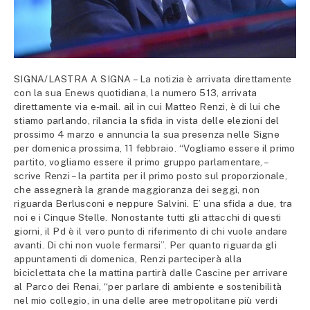
SIGNA/LASTRA A SIGNA – La notizia è arrivata direttamente
con la sua Enews quotidiana, la numero 513, arrivata
direttamente via e-mail. ail in cui Matteo Renzi, è di lui che
stiamo parlando, rilancia la sfida in vista delle elezioni del
prossimo 4 marzo e annuncia la sua presenza nelle Signe
per domenica prossima, 11 febbraio. “Vogliamo essere il primo
partito, vogliamo essere il primo gruppo parlamentare, –
scrive Renzi – la partita per il primo posto sul proporzionale,
che assegnerà la grande maggioranza dei seggi, non
riguarda Berlusconi e neppure Salvini. E’ una sfida a due, tra
noi e i Cinque Stelle. Nonostante tutti gli attacchi di questi
giorni, il Pd è il vero punto di riferimento di chi vuole andare
avanti. Di chi non vuole fermarsi”. Per quanto riguarda gli
appuntamenti di domenica, Renzi parteciperà alla
biciclettata che la mattina partirà dalle Cascine per arrivare
al Parco dei Renai, “per parlare di ambiente e sostenibilità
nel mio collegio, in una delle aree metropolitane più verdi