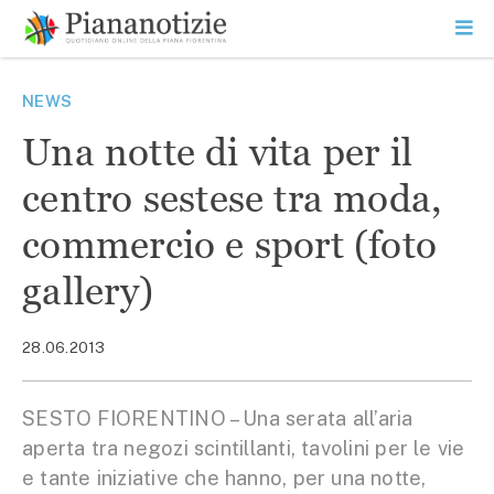
Vai
la
SEARCH
ME
contenuto
PR
Piana Notizie
Le notizie della Piana
NEWS
Una notte di vita per il
centro sestese tra moda,
commercio e sport (foto
gallery)
28.06.2013
SESTO FIORENTINO – Una serata all’aria
aperta tra negozi scintillanti, tavolini per le vie
e tante iniziative che hanno, per una notte,