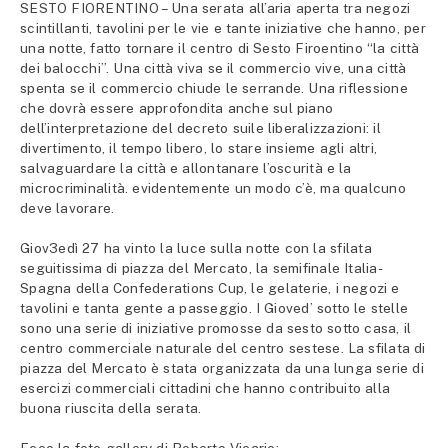
SESTO FIORENTINO – Una serata all’aria aperta tra negozi
scintillanti, tavolini per le vie e tante iniziative che hanno, per
una notte, fatto tornare il centro di Sesto Firoentino “la città
dei balocchi”. Una città viva se il commercio vive, una città
spenta se il commercio chiude le serrande. Una riflessione
che dovrà essere approfondita anche sul piano
dell’interpretazione del decreto suile liberalizzazioni: il
divertimento, il tempo libero, lo stare insieme agli altri,
salvaguardare la città e allontanare l’oscurità e la
microcriminalità. evidentemente un modo c’è, ma qualcuno
deve lavorare.
Giov3edì 27 ha vinto la luce sulla notte con la sfilata
seguitissima di piazza del Mercato, la semifinale Italia-
Spagna della Confederations Cup, le gelaterie, i negozi e
tavolini e tanta gente a passeggio. I Gioved’ sotto le stelle
sono una serie di iniziative promosse da sesto sotto casa, il
centro commerciale naturale del centro sestese. La sfilata di
piazza del Mercato è stata organizzata da una lunga serie di
esercizi commerciali cittadini che hanno contribuito alla
buona riuscita della serata.