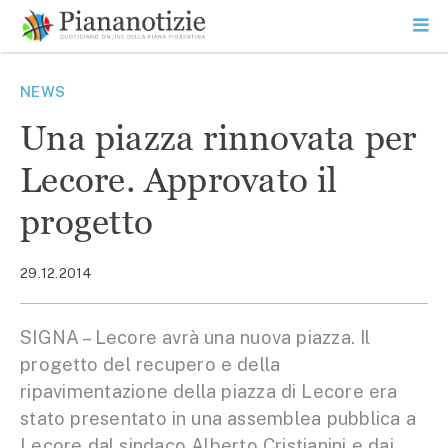
Vai
la
SEARCH
ME
contenuto
PR
Piana Notizie
Le notizie della Piana
NEWS
Una piazza rinnovata per
Lecore. Approvato il
progetto
29.12.2014
SIGNA – Lecore avrà una nuova piazza. Il
progetto del recupero e della
ripavimentazione della piazza di Lecore era
stato presentato in una assemblea pubblica a
Lecore dal sindaco Alberto Cristianini e dai