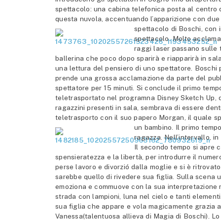
spettacolo: una cabina telefonica posta al centro 
questa nuvola, accentuando l’apparizione con due f
spettacolo di Boschi, con i
spettacolo. Molto acclamat
raggi laser passano sulle t
ballerina che poco dopo sparirà e riapparirà in sa
una lettura del pensiero di uno spettatore. Boschi 
prende una grossa acclamazione da parte del pubbl
spettatore per 15 minuti. Si conclude il primo temp
teletrasportato nel programna Disney Sketch Up, di 
ragazzini presenti in sala, sembrava di essere den
teletrasporto con il suo papero Morgan, il quale sp
un bambino. Il primo temp
ragazza. Nell’intervallo, i
Il secondo tempo si apre 
spensieratezza e la libertà, per introdurre il nume
perse lavoro e divorzió dalla moglie e si è ritrova
sarebbe quello di rivedere sua figlia. Sulla scena
emoziona e commuove con la sua interpretazione m
strada con lampioni, luna nel cielo e tanti eleme
sua figlia che appare e vola magicamente grazia a
Vanessa(talentuosa allieva di Magia di Boschi). L