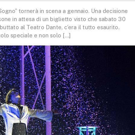
Sogno” tornerà in scena a gennaio. Una decisione
one in attesa di un biglietto visto che sabato 30
ttato al Teatro Dante, c’era il tutto esaurito.
olo speciale e non solo […]