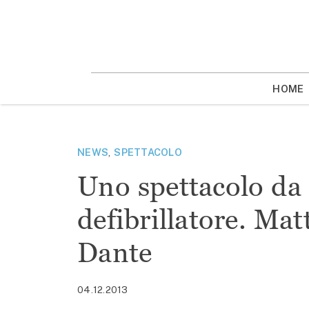
Vai
la
contenuto
HOME
NEWS
,
SPETTACOLO
Uno spettacolo da 
defibrillatore. Mat
Dante
04.12.2013