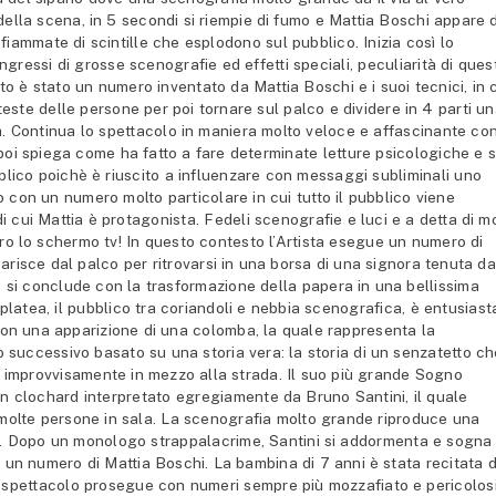
della scena, in 5 secondi si riempie di fumo e Mattia Boschi appare 
iammate di scintille che esplodono sul pubblico. Inizia così lo
ngressi di grosse scenografie ed effetti speciali, peculiarità di
ques
o è stato un numero inventato da Mattia Boschi e i suoi tecnici, in 
este delle persone per poi tornare sul palco e dividere in 4 parti u
la. Continua lo spettacolo in maniera molto veloce e affascinante co
poi spiega come ha fatto a fare determinate letture psicologiche e s
ico poichè è riuscito a influenzare con messaggi subliminali uno
o con un numero molto particolare in cui tutto il pubblico viene
cui Mattia è protagonista. Fedeli scenografie e luci e a detta di mo
tro lo schermo tv! In questo contesto l’Artista esegue un numero di
arisce dal palco per ritrovarsi in una borsa di una signora tenuta da
o si conclude con la trasformazione della papera in una
bellissima
n platea, il pubblico tra coriandoli e nebbia scenografica, è entusiast
con una apparizione di una colomba, la quale rappresenta la
ro successivo basato su una storia vera: la storia di un senzatetto c
to improvvisamente in mezzo alla strada. Il suo più grande Sogno
 un clochard interpretato egregiamente da Bruno Santini, il quale
olte persone in sala. La scenografia molto grande riproduce una
nti. Dopo un monologo strappalacrime, Santini si addormenta e sogna
 un numero di Mattia Boschi. La bambina di 7 anni è stata recitata 
o spettacolo prosegue con numeri sempre più mozzafiato e pericolosi