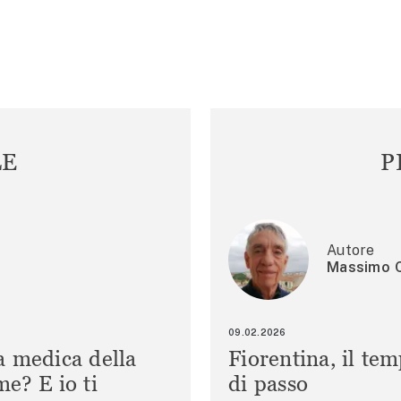
LE
P
Autore
Massimo C
09.02.2026
a medica della
Fiorentina, il te
e? E io ti
di passo