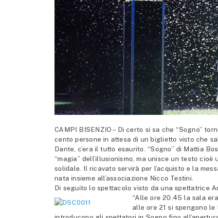
CAMPI BISENZIO – Di certo si sa che “Sogno” torne
cento persone in attesa di un biglietto visto che 
Dante, c’era il tutto esaurito. “Sogno” di Mattia B
“magia” dell’illusionismo, ma unisce un testo cioè u
solidale. Il ricavato servirà per l’acquisto e la mes
nata insieme all’associazione Nicco Testini.
Di seguito lo spettacolo visto da una spettatrice 
“Alle ore 20.45 la sala er
alle ore 21 si spengono le 
introducono gli spettatori in Sogno fino all’apertu