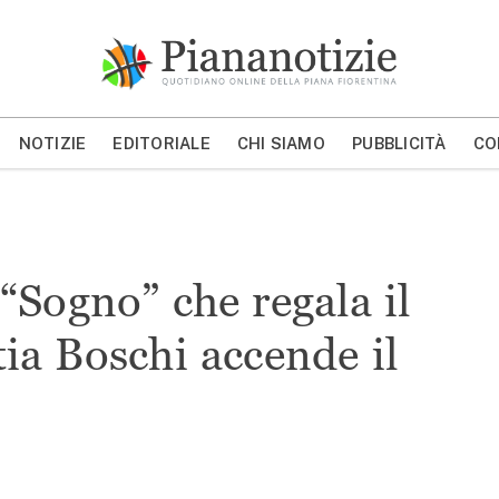
Piana Notizie
Le notizie della Piana
NOTIZIE
EDITORIALE
CHI SIAMO
PUBBLICITÀ
CO
MOSTRA/NASCONDI CERCA
“Sogno” che regala il
tia Boschi accende il