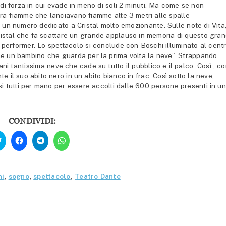
 di forza in cui evade in meno di soli 2 minuti. Ma come se non
a-fiamme che lanciavano fiamme alte 3 metri alle spalle
con un numero dedicato a Cristal molto emozionante. Sulle note di Vita
stal che fa scattare un grande applauso in memoria di questo gra
i performer. Lo spettacolo si conclude con Boschi illuminato al cent
me un bambino che guarda per la prima volta la neve”. Strappando
mani tantissima neve che cade su tutto il pubblico e il palco. Così , c
te il suo abito nero in un abito bianco in frac. Così sotto la neve,
dosi tutti per mano per essere accolti dalle 600 persone presenti in u
CONDIVIDI:
Fai
Fai
Fai
Fai
clic
clic
clic
clic
qui
per
per
per
per
condividere
condividere
condividere
condividere
su
su
su
su
Facebook
Telegram
WhatsApp
Twitter
(Si
(Si
(Si
hi
,
sogno
,
spettacolo
,
Teatro Dante
(Si
apre
apre
apre
apre
in
in
in
in
una
una
una
una
nuova
nuova
nuova
nuova
finestra)
finestra)
finestra)
finestra)