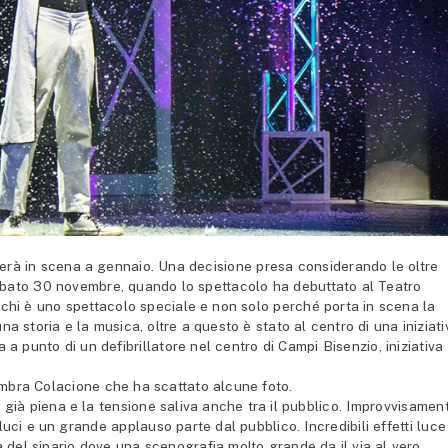
rà in scena a gennaio. Una decisione presa considerando le oltre
sabato 30 novembre, quando lo spettacolo ha debuttato al Teatro
oschi è uno spettacolo speciale e non solo perché porta in scena la
na storia e la musica, oltre a questo è stato al centro di una iniziati
sa a punto di un defibrillatore nel centro di Campi Bisenzio, iniziativa
Ambra Colacione che ha scattato alcune foto.
a già piena e la tensione saliva anche tra il pubblico. Improvvisamen
luci e un grande applauso parte dal pubblico. Incredibili effetti luce
ra del sipario dove una scenografia molto grande da il via al vero