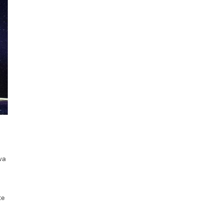
va
te