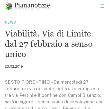
Vai
la
SEARCH
ME
contenuto
PR
Piana Notizie
Le notizie della Piana
NEWS
Viabilità. Via di Limite
dal 27 febbraio a senso
unico
23.02.2019
SESTO FIORENTINO – Da mercoledì 27
febbraio in via di Limite, nel tratto compreso
tra via Pertini e il confine con Campi Bisenzio,
sarà in vigore il senso unico di circolazione con
direzione sud, verso Campi Bisenzio. “La