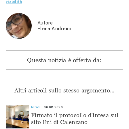
apre
in
in
in
viabilità
in
una
una
una
una
nuova
nuova
nuova
nuova
finestra)
finestra)
finestra)
finestra)
Autore
Elena Andreini
Questa notizia è offerta da:
Altri articoli sullo stesso argomento...
NEWS
06.08.2026
Firmato il protocollo d’intesa sul
sito Eni di Calenzano