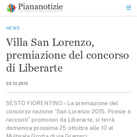
Vai
la
SEARCH
ME
contenuto
PR
Piana Notizie
Le notizie della Piana
NEWS
Villa San Lorenzo,
premiazione del concorso
di Liberarte
23.10.2015
SESTO FIORENTINO – La premiazione del
concorso nazione “San Lorenzo 2015. Poesie e
racconti” promosso da Liberarte, si terrà
domenica prossima 25 ottobre alle 10 al
Multisala Grotta di via Gramsci.