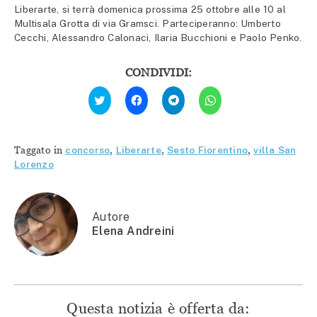
Liberarte, si terrà domenica prossima 25 ottobre alle 10 al
Multisala Grotta di via Gramsci. Parteciperanno: Umberto
Cecchi, Alessandro Calonaci, Ilaria Bucchioni e Paolo Penko.
CONDIVIDI:
Fai
Fai
Fai
Fai
clic
clic
clic
clic
qui
per
per
per
per
condividere
condividere
condividere
condividere
su
su
su
su
Facebook
Telegram
WhatsApp
Twitter
(Si
(Si
(Si
Taggato in
concorso
,
Liberarte
,
Sesto Fiorentino
,
villa San
(Si
apre
apre
apre
apre
in
in
in
Lorenzo
in
una
una
una
una
nuova
nuova
nuova
nuova
finestra)
finestra)
finestra)
finestra)
Autore
Elena Andreini
Questa notizia è offerta da: