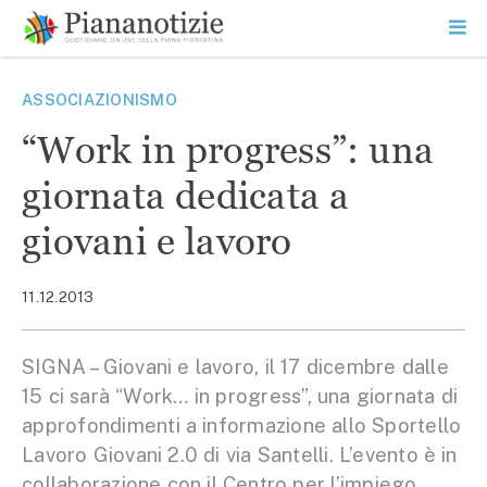
Vai
la
SEARCH
ME
contenuto
PR
Piana Notizie
Le notizie della Piana
ASSOCIAZIONISMO
“Work in progress”: una
giornata dedicata a
giovani e lavoro
11.12.2013
SIGNA – Giovani e lavoro, il 17 dicembre dalle
15 ci sarà “Work… in progress”, una giornata di
approfondimenti a informazione allo Sportello
Lavoro Giovani 2.0 di via Santelli. L’evento è in
collaborazione con il Centro per l’impiego