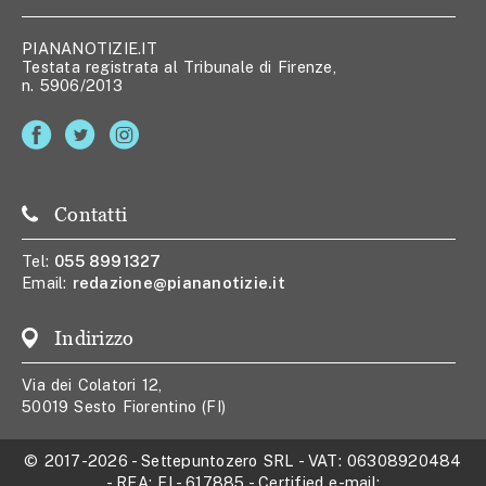
PIANANOTIZIE.IT
Testata registrata al Tribunale di Firenze,
n. 5906/2013
Contatti
Tel:
055 8991327
Email:
redazione@piananotizie.it
Indirizzo
Via dei Colatori 12,
50019 Sesto Fiorentino (FI)
© 2017-2026
-
Settepuntozero SRL
- VAT:
06308920484
- REA:
FI - 617885
- Certified e-mail: