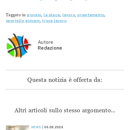
per
condividere
condividere
condividere
condividere
su
su
su
su
Facebook
Telegram
WhatsApp
Twitter
(Si
(Si
(Si
Taggato in
giovani
,
la placa
,
lavoro
,
orientamento
,
(Si
apre
apre
apre
apre
in
in
in
sportello giovani
,
trova lavoro
in
una
una
una
una
nuova
nuova
nuova
nuova
finestra)
finestra)
finestra)
finestra)
Autore
Redazione
Questa notizia è offerta da:
Altri articoli sullo stesso argomento...
NEWS
06.08.2026