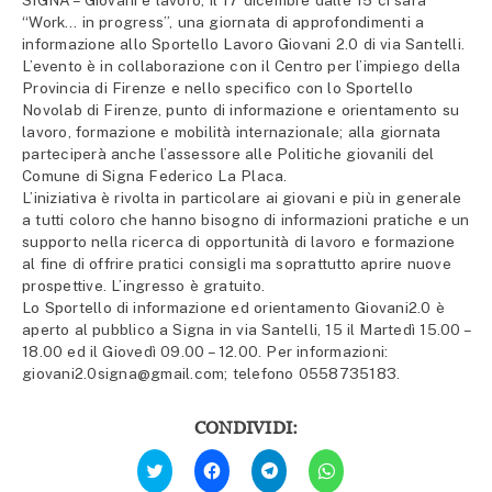
SIGNA – Giovani e lavoro, il 17 dicembre dalle 15 ci sarà
“Work… in progress”, una giornata di approfondimenti a
informazione allo Sportello Lavoro Giovani 2.0 di via Santelli.
L’evento è in collaborazione con il Centro per l’impiego della
Provincia di Firenze e nello specifico con lo Sportello
Novolab di Firenze, punto di informazione e orientamento su
lavoro, formazione e mobilità internazionale; alla giornata
parteciperà anche l’assessore alle Politiche giovanili del
Comune di Signa Federico La Placa.
L’iniziativa è rivolta in particolare ai giovani e più in generale
a tutti coloro che hanno bisogno di informazioni pratiche e un
supporto nella ricerca di opportunità di lavoro e formazione
al fine di offrire pratici consigli ma soprattutto aprire nuove
prospettive. L’ingresso è gratuito.
Lo Sportello di informazione ed orientamento Giovani2.0 è
aperto al pubblico a Signa in via Santelli, 15 il Martedì 15.00 –
18.00 ed il Giovedì 09.00 – 12.00. Per informazioni:
giovani2.0signa@gmail.com; telefono 0558735183.
CONDIVIDI:
Fai
Fai
Fai
Fai
clic
clic
clic
clic
qui
per
per
per