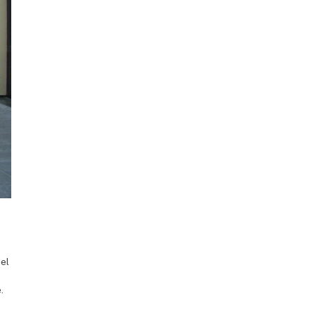
nel
.