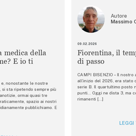
Autore
Massimo C
09.02.2026
a medica della
Fiorentina, il te
e? E io ti
di passo
CAMPI BISENZIO – Il nostro au
all’inizio del 2026, era stato
e, nonostante le nostre
serie B. Il quartultimo posto
 si sta ripetendo sempre più
punti… Oggi ne dista 3, ma co
anotizie, ormai quasi tre
rimanenti […]
raticamente, spazio ai nostri
tidianamente pubblichiamo. E
LEGGI 