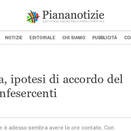
Piana Notizie
Le notizie della Piana
NOTIZIE
EDITORIALE
CHI SIAMO
PUBBLICITÀ
CO
MOSTRA/NASCONDI CERCA
ta, ipotesi di accordo del
fesercenti
 è adesso sembra avere le ore contate. Con