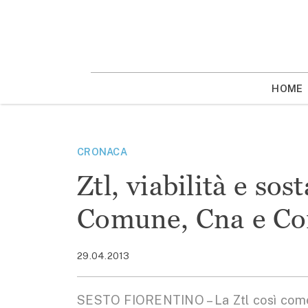
Vai
la
contenuto
HOME
CRONACA
Ztl, viabilità e sos
Comune, Cna e Con
29.04.2013
SESTO FIORENTINO – La Ztl così come