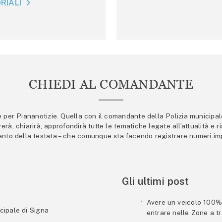
RIALI
CHIEDI AL COMANDANTE
er Piananotizie. Quella con il comandante della Polizia municipale s
trerà, chiarirà, approfondirà tutte le tematiche legate all’attualità e
mento della testata – che comunque sta facendo registrare numeri imp
Gli ultimi post
Avere un veicolo 100% e
cipale di Signa
entrare nelle Zone a tra