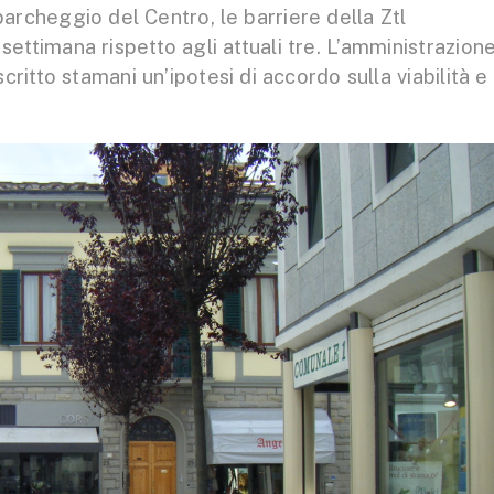
parcheggio del Centro, le barriere della Ztl
settimana rispetto agli attuali tre. L’amministrazion
ritto stamani un’ipotesi di accordo sulla viabilità e 