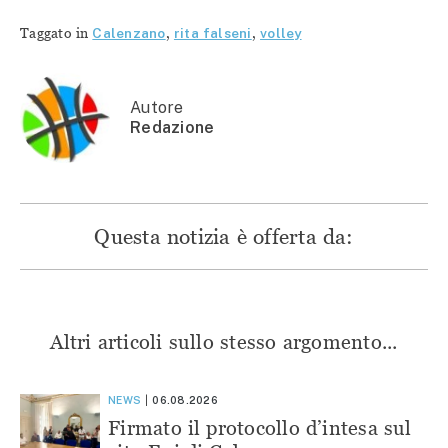
condividere
su
su
su
su
Facebook
Telegram
WhatsApp
Twitter
(Si
(Si
(Si
Taggato in
Calenzano
,
rita falseni
,
volley
(Si
apre
apre
apre
apre
in
in
in
in
una
una
una
una
nuova
nuova
nuova
nuova
finestra)
finestra)
finestra)
finestra)
Autore
Redazione
Questa notizia è offerta da:
Altri articoli sullo stesso argomento...
NEWS
06.08.2026
Firmato il protocollo d’intesa sul