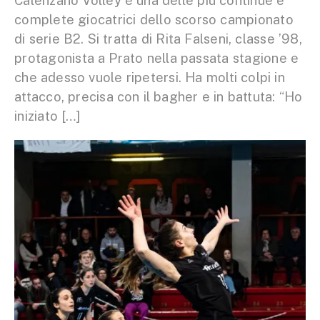
Calenzano Volley è una delle più continue e
complete giocatrici dello scorso campionato
di serie B2. Si tratta di Rita Falseni, classe ’98,
protagonista a Prato nella passata stagione e
che adesso vuole ripetersi. Ha molti colpi in
attacco, precisa con il bagher e in battuta: “Ho
iniziato […]