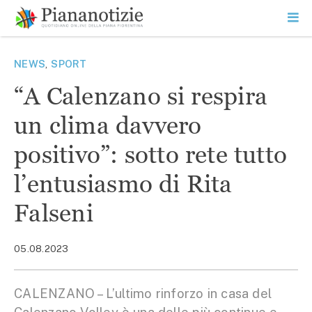
Vai
la
SEARCH
ME
contenuto
PR
Piana Notizie
Le notizie della Piana
NEWS
,
SPORT
“A Calenzano si respira
un clima davvero
positivo”: sotto rete tutto
l’entusiasmo di Rita
Falseni
05.08.2023
CALENZANO – L’ultimo rinforzo in casa del