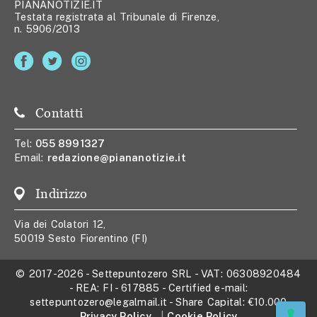
PIANANOTIZIE.IT
Testata registrata al Tribunale di Firenze,
n. 5906/2013
Contatti
Tel:
055 8991327
Email:
redazione@piananotizie.it
Indirizzo
Via dei Colatori 12,
50019 Sesto Fiorentino (FI)
© 2017-2026
-
Settepuntozero SRL
- VAT:
06308920484
- REA:
FI - 617885
- Certified e-mail:
settepuntozero@legalmail.it
- Share Capital:
€10.000
Privacy Policy
Cookie Policy