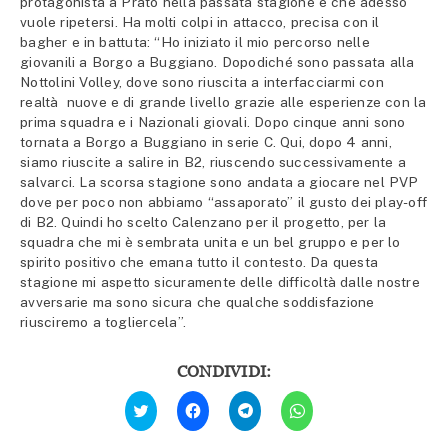
protagonista a Prato nella passata stagione e che adesso
vuole ripetersi. Ha molti colpi in attacco, precisa con il
bagher e in battuta: “Ho iniziato il mio percorso nelle
giovanili a Borgo a Buggiano. Dopodiché sono passata alla
Nottolini Volley, dove sono riuscita a interfacciarmi con
realtà nuove e di grande livello grazie alle esperienze con la
prima squadra e i Nazionali giovali. Dopo cinque anni sono
tornata a Borgo a Buggiano in serie C. Qui, dopo 4 anni,
siamo riuscite a salire in B2, riuscendo successivamente a
salvarci. La scorsa stagione sono andata a giocare nel PVP
dove per poco non abbiamo “assaporato” il gusto dei play-off
di B2. Quindi ho scelto Calenzano per il progetto, per la
squadra che mi è sembrata unita e un bel gruppo e per lo
spirito positivo che emana tutto il contesto. Da questa
stagione mi aspetto sicuramente delle difficoltà dalle nostre
avversarie ma sono sicura che qualche soddisfazione
riusciremo a togliercela”.
CONDIVIDI:
Fai
Fai
Fai
Fai
clic
clic
clic
clic
qui
per
per
per
per
condividere
condividere
condividere