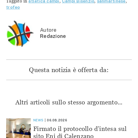
Taggato in
atletica campi
,
Campi Bisenzio
,
sanmartinese
,
(Si
apre
apre
apre
apre
in
in
in
trofeo
in
una
una
una
una
nuova
nuova
nuova
nuova
finestra)
finestra)
finestra)
finestra)
Autore
Redazione
Questa notizia è offerta da:
Altri articoli sullo stesso argomento...
NEWS
06.08.2026
Firmato il protocollo d’intesa sul
sito Eni di Calenzano