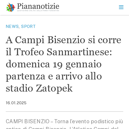
Vai
la
SEARCH
ME
contenuto
PR
Piana Notizie
Le notizie della Piana
NEWS
,
SPORT
A Campi Bisenzio si corre
il Trofeo Sanmartinese:
domenica 19 gennaio
partenza e arrivo allo
stadio Zatopek
16.01.2025
CAMPI BISENZIO – Torna l’evento podistico più