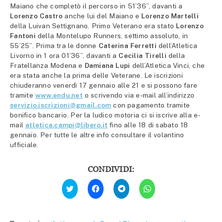
Maiano che completò il percorso in 51’36”, davanti a
Lorenzo Castro
anche lui del Maiano e
Lorenzo Martelli
della Luivan Settignano. Primo Veterano era stato
Lorenzo
Fantoni
della Montelupo Runners, settimo assoluto, in
55’25”. Prima tra le donne
Caterina Ferretti
dell’Atletica
Livorno in 1 ora 01’36”, davanti a
Cecilia Tirelli
della
Fratellanza Modena e
Damiana
Lupi
dell’Atletica Vinci, che
era stata anche la prima delle Veterane. Le iscrizioni
chiuderanno venerdì 17 gennaio alle 21 e si possono fare
tramite
www.endu.net
o scrivendo via e-mail all’indirizzo
servizio.iscrizioni@gmail.com
con pagamento tramite
bonifico bancario. Per la ludico motoria ci si iscrive alla e-
mail
atletica.campi@libero.it
fino alle 18 di sabato 18
gennaio. Per tutte le altre info consultare il volantino
ufficiale.
CONDIVIDI:
Fai
Fai
Fai
Fai
clic
clic
clic
clic
qui
per
per
per
per
condividere
condividere
condividere
condividere
su
su
su
su
Facebook
Telegram
WhatsApp
Twitter
(Si
(Si
(Si