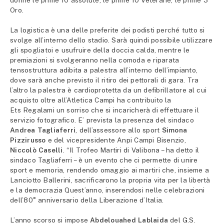
donne le prime 10 assolute, le prime 10 Veterane, le prime 3
Oro.
La logistica è una delle preferite dei podisti perché tutto si
svolge all’interno dello stadio. Sarà quindi possibile utilizzare
gli spogliatoi e usufruire della doccia calda, mentre le
premiazioni si svolgeranno nella comoda e riparata
tensostruttura adibita a palestra all’interno dell’impianto,
dove sarà anche previsto il ritiro dei pettorali di gara. Tra
l’altro la palestra è cardioprotetta da un defibrillatore al cui
acquisto oltre all’Atletica Campi ha contribuito la
Ets Regalami un sorriso che si incaricherà di effettuare il
servizio fotografico. E’ prevista la presenza del sindaco
Andrea Tagliaferri
, dell’assessore allo sport
Simona
Pizzirusso
e del vicepresidente Anpi Campi Bisenzio,
Niccolò Caselli
. “Il Trofeo Martiri di Valibona – ha detto il
sindaco Tagliaferri – è un evento che ci permette di unire
sport e memoria, rendendo omaggio ai martiri che, insieme a
Lanciotto Ballerini, sacrificarono la propria vita per la libertà
e la democrazia Quest’anno, inserendosi nelle celebrazioni
dell’80° anniversario della Liberazione d’Italia.
L’anno scorso si impose
Abdelouahed Lablaida
del G.S.