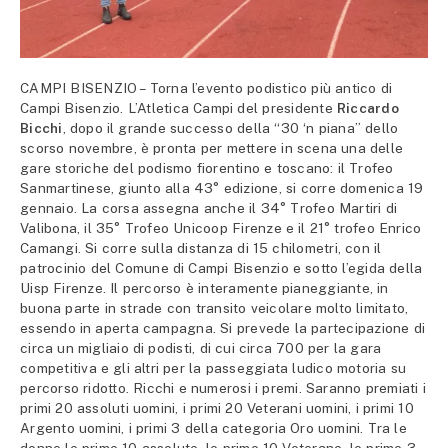
CAMPI BISENZIO – Torna l’evento podistico più antico di
Campi Bisenzio. L’Atletica Campi del presidente
Riccardo
Bicchi
, dopo il grande successo della “30 ‘n piana” dello
scorso novembre, è pronta per mettere in scena una delle
gare storiche del podismo fiorentino e toscano: il Trofeo
Sanmartinese, giunto alla 43° edizione, si corre domenica 19
gennaio. La corsa assegna anche il 34° Trofeo Martiri di
Valibona, il 35° Trofeo Unicoop Firenze e il 21° trofeo Enrico
Camangi. Si corre sulla distanza di 15 chilometri, con il
patrocinio del Comune di Campi Bisenzio e sotto l’egida della
Uisp Firenze. Il percorso è interamente pianeggiante, in
buona parte in strade con transito veicolare molto limitato,
essendo in aperta campagna. Si prevede la partecipazione di
circa un migliaio di podisti, di cui circa 700 per la gara
competitiva e gli altri per la passeggiata ludico motoria su
percorso ridotto. Ricchi e numerosi i premi. Saranno premiati i
primi 20 assoluti uomini, i primi 20 Veterani uomini, i primi 10
Argento uomini, i primi 3 della categoria Oro uomini. Tra le