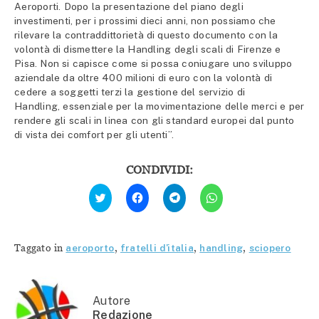
Aeroporti. Dopo la presentazione del piano degli
investimenti, per i prossimi dieci anni, non possiamo che
rilevare la contraddittorietà di questo documento con la
volontà di dismettere la Handling degli scali di Firenze e
Pisa. Non si capisce come si possa coniugare uno sviluppo
aziendale da oltre 400 milioni di euro con la volontà di
cedere a soggetti terzi la gestione del servizio di
Handling, essenziale per la movimentazione delle merci e per
rendere gli scali in linea con gli standard europei dal punto
di vista dei comfort per gli utenti”.
CONDIVIDI:
Fai
Fai
Fai
Fai
clic
clic
clic
clic
qui
per
per
per
per
condividere
condividere
condividere
condividere
su
su
su
su
Facebook
Telegram
WhatsApp
Twitter
(Si
(Si
(Si
Taggato in
aeroporto
,
fratelli d'italia
,
handling
,
sciopero
(Si
apre
apre
apre
apre
in
in
in
in
una
una
una
una
nuova
nuova
nuova
nuova
finestra)
finestra)
finestra)
finestra)
Autore
Redazione