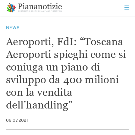
Vai
la
SEARCH
ME
contenuto
PR
Piana Notizie
Le notizie della Piana
NEWS
Aeroporti, FdI: “Toscana
Aeroporti spieghi come si
coniuga un piano di
sviluppo da 400 milioni
con la vendita
dell’handling”
06.07.2021