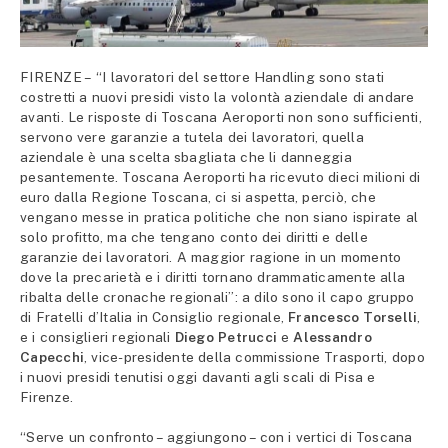
FIRENZE – “I lavoratori del settore Handling sono stati
costretti a nuovi presidi visto la volontà aziendale di andare
avanti. Le risposte di Toscana Aeroporti non sono sufficienti,
servono vere garanzie a tutela dei lavoratori, quella
aziendale è una scelta sbagliata che li danneggia
pesantemente. Toscana Aeroporti ha ricevuto dieci milioni di
euro dalla Regione Toscana, ci si aspetta, perciò, che
vengano messe in pratica politiche che non siano ispirate al
solo profitto, ma che tengano conto dei diritti e delle
garanzie dei lavoratori. A maggior ragione in un momento
dove la precarietà e i diritti tornano drammaticamente alla
ribalta delle cronache regionali”: a dilo sono il capo gruppo
di Fratelli d’Italia in Consiglio regionale,
Francesco Torselli
,
e i consiglieri regionali
Diego Petrucci
e
Alessandro
Capecchi
, vice-presidente della commissione Trasporti, dopo
i nuovi presidi tenutisi oggi davanti agli scali di Pisa e
Firenze.
“Serve un confronto – aggiungono – con i vertici di Toscana