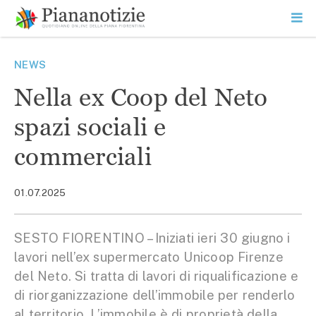
Vai
la
SEARCH
ME
contenuto
PR
Piana Notizie
Le notizie della Piana
NEWS
Nella ex Coop del Neto
spazi sociali e
commerciali
01.07.2025
SESTO FIORENTINO – Iniziati ieri 30 giugno i
lavori nell’ex supermercato Unicoop Firenze
del Neto. Si tratta di lavori di riqualificazione e
di riorganizzazione dell’immobile per renderlo
al territorio. L’immobile è di proprietà della