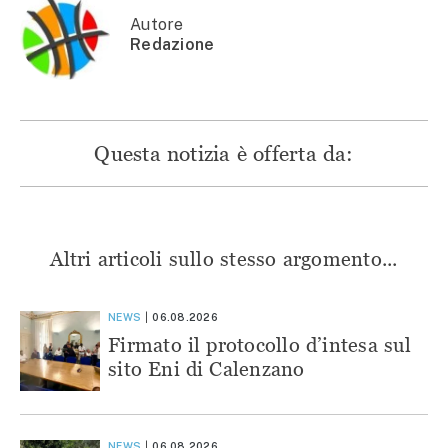
nuova
finestra)
finestra)
finestra)
finestra)
Autore
Redazione
Questa notizia è offerta da:
Altri articoli sullo stesso argomento...
NEWS
06.08.2026
Firmato il protocollo d’intesa sul
sito Eni di Calenzano
NEWS
06.08.2026