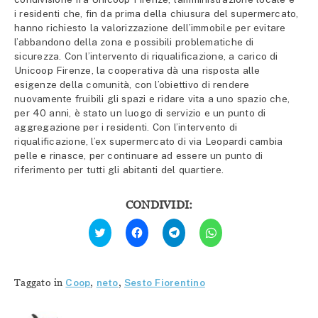
i residenti che, fin da prima della chiusura del supermercato,
hanno richiesto la valorizzazione dell’immobile per evitare
l’abbandono della zona e possibili problematiche di
sicurezza. Con l’intervento di riqualificazione, a carico di
Unicoop Firenze, la cooperativa dà una risposta alle
esigenze della comunità, con l’obiettivo di rendere
nuovamente fruibili gli spazi e ridare vita a uno spazio che,
per 40 anni, è stato un luogo di servizio e un punto di
aggregazione per i residenti. Con l’intervento di
riqualificazione, l’ex supermercato di via Leopardi cambia
pelle e rinasce, per continuare ad essere un punto di
riferimento per tutti gli abitanti del quartiere.
CONDIVIDI:
Fai
Fai
Fai
Fai
clic
clic
clic
clic
qui
per
per
per
per
condividere
condividere
condividere
condividere
su
su
su
su
Facebook
Telegram
WhatsApp
Twitter
(Si
(Si
(Si
Taggato in
Coop
,
neto
,
Sesto Fiorentino
(Si
apre
apre
apre
apre
in
in
in
in
una
una
una
una
nuova
nuova
nuova