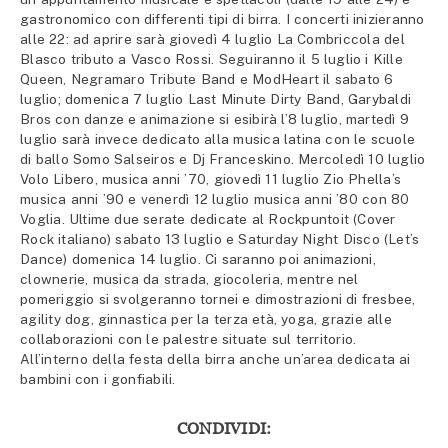
gastronomico con differenti tipi di birra. I concerti inizieranno
alle 22: ad aprire sarà giovedì 4 luglio La Combriccola del
Blasco tributo a Vasco Rossi. Seguiranno il 5 luglio i Kille
Queen, Negramaro Tribute Band e ModHeart il sabato 6
luglio; domenica 7 luglio Last Minute Dirty Band, Garybaldi
Bros con danze e animazione si esibirà l’8 luglio, martedì 9
luglio sarà invece dedicato alla musica latina con le scuole
di ballo Somo Salseiros e Dj Franceskino. Mercoledì 10 luglio
Volo Libero, musica anni ’70, giovedì 11 luglio Zio Phella’s
musica anni ’90 e venerdì 12 luglio musica anni ’80 con 80
Voglia. Ultime due serate dedicate al Rockpuntoit (Cover
Rock italiano) sabato 13 luglio e Saturday Night Disco (Let’s
Dance) domenica 14 luglio. Ci saranno poi animazioni,
clownerie, musica da strada, giocoleria, mentre nel
pomeriggio si svolgeranno tornei e dimostrazioni di fresbee,
agility dog, ginnastica per la terza età, yoga, grazie alle
collaborazioni con le palestre situate sul territorio.
All’interno della festa della birra anche un’area dedicata ai
bambini con i gonfiabili.
CONDIVIDI: