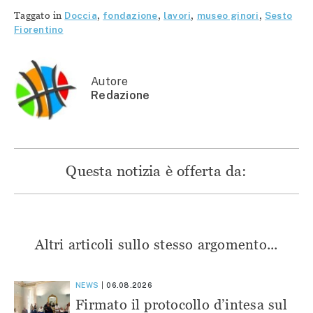
su
Facebook
Telegram
WhatsApp
Twitter
(Si
(Si
(Si
Taggato in
Doccia
,
fondazione
,
lavori
,
museo ginori
,
Sesto
(Si
apre
apre
apre
apre
in
in
in
Fiorentino
in
una
una
una
una
nuova
nuova
nuova
nuova
finestra)
finestra)
finestra)
finestra)
Autore
Redazione
Questa notizia è offerta da:
Altri articoli sullo stesso argomento...
NEWS
06.08.2026
Firmato il protocollo d’intesa sul