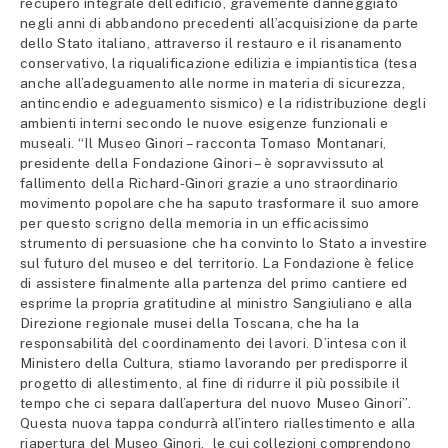
recupero integrale dell’edificio, gravemente danneggiato
negli anni di abbandono precedenti all’acquisizione da parte
dello Stato italiano, attraverso il restauro e il risanamento
conservativo, la riqualificazione edilizia e impiantistica (tesa
anche all’adeguamento alle norme in materia di sicurezza,
antincendio e adeguamento sismico) e la ridistribuzione degli
ambienti interni secondo le nuove esigenze funzionali e
museali. “Il Museo Ginori – racconta Tomaso Montanari,
presidente della Fondazione Ginori – è sopravvissuto al
fallimento della Richard-Ginori grazie a uno straordinario
movimento popolare che ha saputo trasformare il suo amore
per questo scrigno della memoria in un efficacissimo
strumento di persuasione che ha convinto lo Stato a investire
sul futuro del museo e del territorio. La Fondazione è felice
di assistere finalmente alla partenza del primo cantiere ed
esprime la propria gratitudine al ministro Sangiuliano e alla
Direzione regionale musei della Toscana, che ha la
responsabilità del coordinamento dei lavori. D’intesa con il
Ministero della Cultura, stiamo lavorando per predisporre il
progetto di allestimento, al fine di ridurre il più possibile il
tempo che ci separa dall’apertura del nuovo Museo Ginori”.
Questa nuova tappa condurrà all’intero riallestimento e alla
riapertura del Museo Ginori, le cui collezioni comprendono