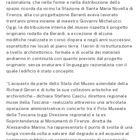
razionalista, che nelle forme e nella distribuzione dello
spazio ricorda da vicino la Stazione di Santa Maria Novella di
Firenze, alla cui progettazione Berardi aveva lavorato
trent’anni prima insieme al maestro Giovanni Michelucci.
Oggi, la distribuzione interna del museo rispetta il progetto
originario redatto da Berardi, a eccezione di alcune
modifiche realizzate in corso d’opera e negli anni successivi,
soprattutto nei locali al piano terra. I lavori di ristrutturazione
a livello architettonico, formale e di scelta dei materiali
andranno in continuità con quanto previsto dal progetto
originario, senza snaturare il linguaggio razionalista con il
quale l’edificio è stato concepito.
“L’acquisto da parte dello Stato del Museo aziendale della
Richard Ginori e di tutte le sue collezioni artistiche ed
archivistiche – dichiara Stefano Casciu, direttore regionale
musei della Toscana – realizzato attraverso una articolata
operazione amministrativa in concerto tra il Polo Museale
della Toscana (oggi Direzione regionale) e la ex
Soprintendenza ai Monumenti di Firenze, diretta da
Alessandra Marino, ha rappresentato il punto di svolta di una
lunga vicenda volta a salvare dal degrado e ad acquisire al
patrimonio pubblico un complesso museale di eccezionale