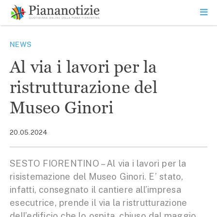
Vai
la
SEARCH
ME
contenuto
PR
Piana Notizie
Le notizie della Piana
NEWS
Al via i lavori per la
ristrutturazione del
Museo Ginori
20.05.2024
SESTO FIORENTINO – Al via i lavori per la
risistemazione del Museo Ginori. E’ stato,
infatti, consegnato il cantiere all’impresa
esecutrice, prende il via la ristrutturazione
dell’edificio che lo ospita, chiuso dal maggio