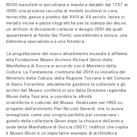
8000 manufatti in porcellana e maiolica databili dal 1737 al
1990, una preziosa raccolta di modelli scultorei in cera,
terracotta, gesso e piombo dal XVIII al XX secolo, lastre in
metallo incise e pietre litografiche per la stampa dei decori,
un archivio di documenti cartacei e disegni (300 dei quali
appartenenti al fondo Gio Ponti), una biblioteca storica, una
biblioteca specialistica e una fototeca.
La progettazione del nuovo allestimento museale è affidata
alla Fondazione Museo Archivio Richard Ginori della
Manifattura di Doccia in accordo con il Ministero della
Cultura. La Fondazione, costituita dal 2019 su iniziativa del
Ministero della Cultura, della Regione Toscana e del Comune
di Sesto Fiorentino, attualmente gestisce le collezioni e gli
archivi del Museo, conferiti in uso dalla Direzione regionale
Musei della Toscana, e coordina le attività
scientifiche e culturali del Museo. Realizzato nel 1965 su
progetto dall’architetto Pier Niccolò Berardi, che lo aveva
immaginato come uno scrigno perfetto per conservare i
gioielli della collezione Ginori dopo la chiusura dell’antica
sede della Manifattura di Doccia (1957), l’edificio che ospita
il Museo Ginori è un importante esempio di architettura