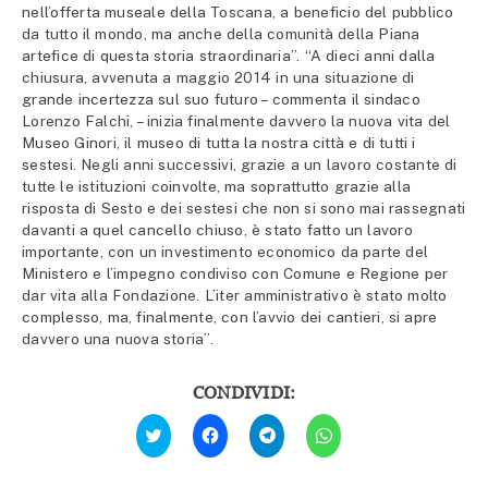
nell’offerta museale della Toscana, a beneficio del pubblico
da tutto il mondo, ma anche della comunità della Piana
artefice di questa storia straordinaria”. “A dieci anni dalla
chiusura, avvenuta a maggio 2014 in una situazione di
grande incertezza sul suo futuro – commenta il sindaco
Lorenzo Falchi, – inizia finalmente davvero la nuova vita del
Museo Ginori, il museo di tutta la nostra città e di tutti i
sestesi. Negli anni successivi, grazie a un lavoro costante di
tutte le istituzioni coinvolte, ma soprattutto grazie alla
risposta di Sesto e dei sestesi che non si sono mai rassegnati
davanti a quel cancello chiuso, è stato fatto un lavoro
importante, con un investimento economico da parte del
Ministero e l’impegno condiviso con Comune e Regione per
dar vita alla Fondazione. L’iter amministrativo è stato molto
complesso, ma, finalmente, con l’avvio dei cantieri, si apre
davvero una nuova storia”.
CONDIVIDI:
Fai
Fai
Fai
Fai
clic
clic
clic
clic
qui
per
per
per
per
condividere
condividere
condividere
condividere
su
su
su