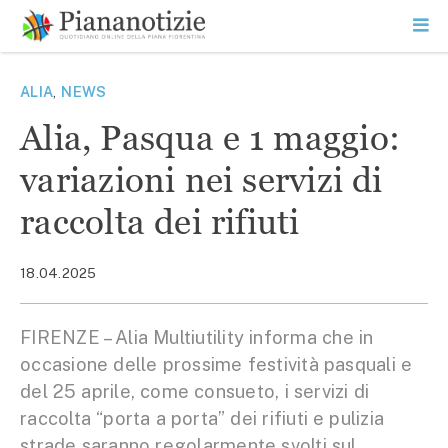
Vai
la
SEARCH
ME
contenuto
PR
Piana Notizie
Le notizie della Piana
ALIA
,
NEWS
Alia, Pasqua e 1 maggio:
variazioni nei servizi di
raccolta dei rifiuti
18.04.2025
FIRENZE – Alia Multiutility informa che in
occasione delle prossime festività pasquali e
del 25 aprile, come consueto, i servizi di
raccolta “porta a porta” dei rifiuti e pulizia
strade saranno regolarmente svolti sul