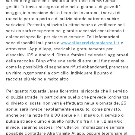
saranno regolarmente svolti sul territorio dei 65 Comuni
gestiti. Tuttavia, si segnala che nella giornata di giovedì 1
maggio, in occasione della festa dei lavoratori, i servizi di
raccolta porta a porta e di pulizia strade potranno subire
variazioni. Pertanto, si invita la cittadinanza a verificare se il
servizio sarà recuperato nei giorni successivi consultando i
calendari specifici per ciascun comune. Tali informazioni
sono disponibili sul portale
www.aliaserviziambientali.it
e
attraverso l’App Aliapp, scaricabile gratuitamente per
dispositivi iOS e Android. Oltre a fornire i calendari aggiornati
della raccolta, l’App offre una serie di altre utili funzionalità,
come la possibilità di segnalare rifiuti abbandonati, prenotare
un ritiro ingombranti a domicilio, individuare il punto di
raccolta più vicino e molto altro.
Per quanto riguarda l’area fiorentina, si ricorda che il servizio
di pulizia strade, in particolare quello che prevede l’ordinanza
di divieto di sosta, non verrà effettuato nella giornata del 25
aprile; sarà invece regolarmente eseguito, come previsto,
anche per la notte fra il 30 aprile e il 1 maggio. Il servizio di
pulizia strade diurno e quello notturno fra il 1 e il 2 maggio,
invece, saranno sospesi. Per ulteriori informazioni è sempre
possibile contattare Alia tramite Aliapp, oppure telefonare al