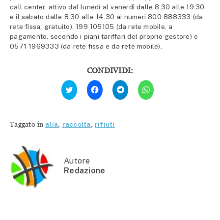
call center, attivo dal lunedì al venerdì dalle 8.30 alle 19.30
e il sabato dalle 8.30 alle 14.30 ai numeri 800 888333 (da
rete fissa, gratuito), 199 105105 (da rete mobile, a
pagamento, secondo i piani tariffari del proprio gestore) e
0571 1969333 (da rete fissa e da rete mobile).
CONDIVIDI:
Fai
Fai
Fai
Fai
clic
clic
clic
clic
qui
per
per
per
per
condividere
condividere
condividere
condividere
su
su
su
su
Facebook
Telegram
WhatsApp
Twitter
(Si
(Si
(Si
Taggato in
alia
,
raccolta
,
rifiuti
(Si
apre
apre
apre
apre
in
in
in
in
una
una
una
una
nuova
nuova
nuova
nuova
finestra)
finestra)
finestra)
finestra)
Autore
Redazione