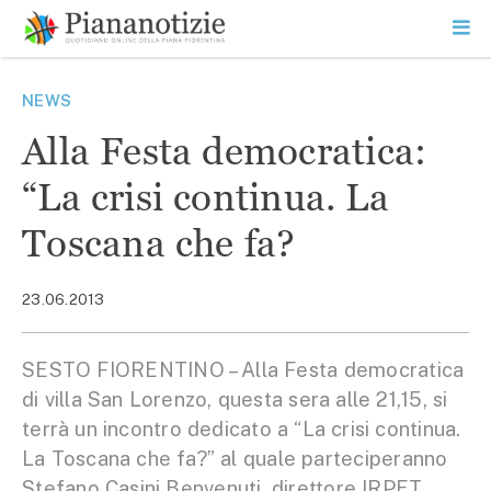
Vai
la
SEARCH
ME
contenuto
PR
Piana Notizie
Le notizie della Piana
NEWS
Alla Festa democratica:
“La crisi continua. La
Toscana che fa?
23.06.2013
SESTO FIORENTINO – Alla Festa democratica
di villa San Lorenzo, questa sera alle 21,15, si
terrà un incontro dedicato a “La crisi continua.
La Toscana che fa?” al quale parteciperanno
Stefano Casini Benvenuti, direttore IRPET,