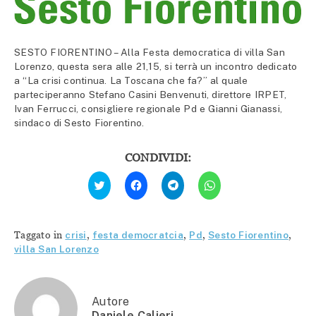
SESTO FIORENTINO – Alla Festa democratica di villa San
Lorenzo, questa sera alle 21,15, si terrà un incontro dedicato
a “La crisi continua. La Toscana che fa?” al quale
parteciperanno Stefano Casini Benvenuti, direttore IRPET,
Ivan Ferrucci, consigliere regionale Pd e Gianni Gianassi,
sindaco di Sesto Fiorentino.
CONDIVIDI:
Fai
Fai
Fai
Fai
clic
clic
clic
clic
qui
per
per
per
per
condividere
condividere
condividere
condividere
su
su
su
su
Facebook
Telegram
WhatsApp
Twitter
(Si
(Si
(Si
Taggato in
crisi
,
festa democratcia
,
Pd
,
Sesto Fiorentino
,
(Si
apre
apre
apre
apre
in
in
in
villa San Lorenzo
in
una
una
una
una
nuova
nuova
nuova
nuova
finestra)
finestra)
finestra)
finestra)
Autore
Daniele Calieri