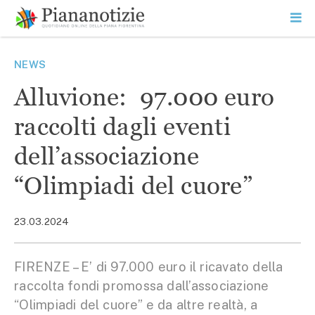
Vai
la
SEARCH
ME
contenuto
PR
Piana Notizie
Le notizie della Piana
NEWS
Alluvione: 97.000 euro
raccolti dagli eventi
dell’associazione
“Olimpiadi del cuore”
23.03.2024
FIRENZE – E’ di 97.000 euro il ricavato della
raccolta fondi promossa dall’associazione
“Olimpiadi del cuore” e da altre realtà, a