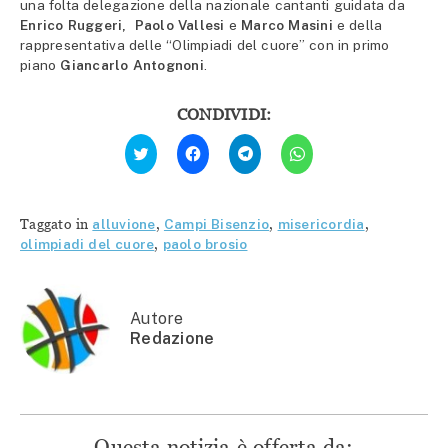
una folta delegazione della nazionale cantanti guidata da
Enrico Ruggeri, Paolo Vallesi
e
Marco Masini
e della
rappresentativa delle “Olimpiadi del cuore” con in primo
piano
Giancarlo Antognoni
.
CONDIVIDI:
Fai
Fai
Fai
Fai
clic
clic
clic
clic
qui
per
per
per
per
condividere
condividere
condividere
condividere
su
su
su
su
Facebook
Telegram
WhatsApp
Twitter
(Si
(Si
(Si
Taggato in
alluvione
,
Campi Bisenzio
,
misericordia
,
(Si
apre
apre
apre
apre
in
in
in
olimpiadi del cuore
,
paolo brosio
in
una
una
una
una
nuova
nuova
nuova
nuova
finestra)
finestra)
finestra)
finestra)
Autore
Redazione
Questa notizia è offerta da: