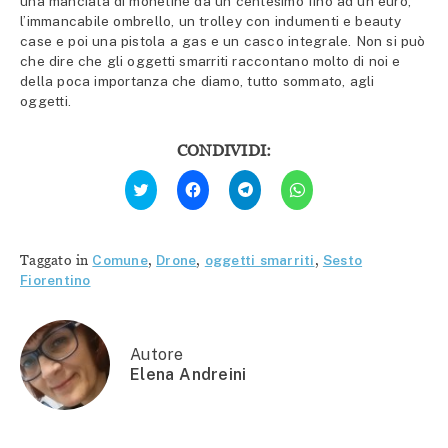
una manciata di monetine da un centesimo fino ad un euro,
l’immancabile ombrello, un trolley con indumenti e beauty
case e poi una pistola a gas e un casco integrale. Non si può
che dire che gli oggetti smarriti raccontano molto di noi e
della poca importanza che diamo, tutto sommato, agli
oggetti.
CONDIVIDI:
Fai
Fai
Fai
Fai
clic
clic
clic
clic
qui
per
per
per
per
condividere
condividere
condividere
condividere
su
su
su
su
Facebook
Telegram
WhatsApp
Twitter
(Si
(Si
(Si
Taggato in
Comune
,
Drone
,
oggetti smarriti
,
Sesto
(Si
apre
apre
apre
apre
in
in
in
Fiorentino
in
una
una
una
una
nuova
nuova
nuova
nuova
finestra)
finestra)
finestra)
finestra)
Autore
Elena Andreini