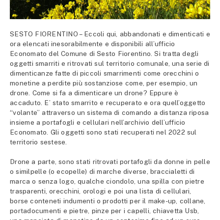
SESTO FIORENTINO – Eccoli qui, abbandonati e dimenticati e
ora elencati inesorabilmente e disponibili all’ufficio
Economato del Comune di Sesto Fiorentino. Si tratta degli
oggetti smarriti e ritrovati sul territorio comunale, una serie di
dimenticanze fatte di piccoli smarrimenti come orecchini o
monetine a perdite più sostanziose come, per esempio, un
drone. Come si fa a dimenticare un drone? Eppure è
accaduto. E’ stato smarrito e recuperato e ora quell’oggetto
“volante” attraverso un sistema di comando a distanza riposa
insieme a portafogli e cellulari nell’archivio dell’ufficio
Economato. Gli oggetti sono stati recuperati nel 2022 sul
territorio sestese.
Drone a parte, sono stati ritrovati portafogli da donne in pelle
o similpelle (o ecopelle) di marche diverse, braccialetti di
marca o senza logo, qualche ciondolo, una spilla con pietre
trasparenti, orecchini, orologi e poi una lista di cellulari,
borse conteneti indumenti o prodotti per il make-up, collane,
portadocumenti e pietre, pinze per i capelli, chiavetta Usb,