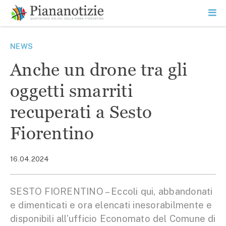
Vai
la
SEARCH
ME
contenuto
PR
Piana Notizie
Le notizie della Piana
NEWS
Anche un drone tra gli
oggetti smarriti
recuperati a Sesto
Fiorentino
16.04.2024
SESTO FIORENTINO – Eccoli qui, abbandonati
e dimenticati e ora elencati inesorabilmente e
disponibili all’ufficio Economato del Comune di