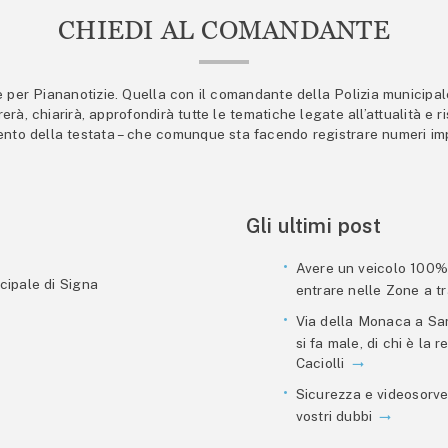
CHIEDI AL COMANDANTE
er Piananotizie. Quella con il comandante della Polizia municipale s
trerà, chiarirà, approfondirà tutte le tematiche legate all’attualità e
mento della testata – che comunque sta facendo registrare numeri imp
Gli ultimi post
Avere un veicolo 100% e
cipale di Signa
entrare nelle Zone a tra
Via della Monaca a San
si fa male, di chi è la
Caciolli
Sicurezza e videosorve
vostri dubbi