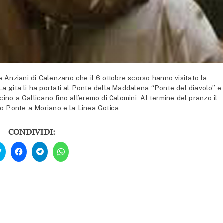
 Anziani di Calenzano che il 6 ottobre scorso hanno visitato la
a gita li ha portati al Ponte della Maddalena “Ponte del diavolo” e
cino a Gallicano fino all’eremo di Calomini. Al termine del pranzo il
do Ponte a Moriano e la Linea Gotica.
CONDIVIDI:
Fai
Fai
Fai
Fai
clic
clic
clic
clic
qui
per
per
per
per
condividere
condividere
condividere
condividere
su
su
su
su
Facebook
Telegram
WhatsApp
Twitter
(Si
(Si
(Si
(Si
apre
apre
apre
apre
in
in
in
in
una
una
una
una
nuova
nuova
nuova
nuova
finestra)
finestra)
finestra)
finestra)