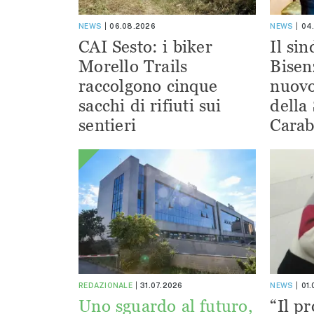
NEWS
06.08.2026
NEWS
04
CAI Sesto: i biker
Il si
Morello Trails
Bisen
raccolgono cinque
nuov
sacchi di rifiuti sui
della
sentieri
Carab
REDAZIONALE
31.07.2026
NEWS
01
Uno sguardo al futuro,
“Il pr