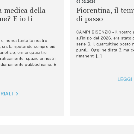
09.02.2026
a medica della
Fiorentina, il te
e? E io ti
di passo
CAMPI BISENZIO – Il nostro au
all’inizio del 2026, era stato
e, nonostante le nostre
serie B. Il quartultimo posto
 si sta ripetendo sempre più
punti… Oggi ne dista 3, ma co
anotizie, ormai quasi tre
rimanenti […]
raticamente, spazio ai nostri
tidianamente pubblichiamo. E
LEGGI 
RIALI