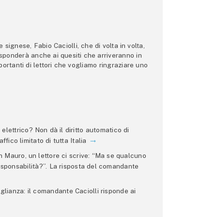
ignese, Fabio Caciolli, che di volta in volta,
 risponderà anche ai quesiti che arriveranno in
ortanti di lettori che vogliamo ringraziare uno
lettrico? Non dà il diritto automatico di
ffico limitato di tutta Italia
 Mauro, un lettore ci scrive: “Ma se qualcuno
 responsabilità?”. La risposta del comandante
glianza: il comandante Caciolli risponde ai