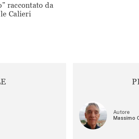
” raccontato da
le Calieri
LE
P
Autore
Massimo C