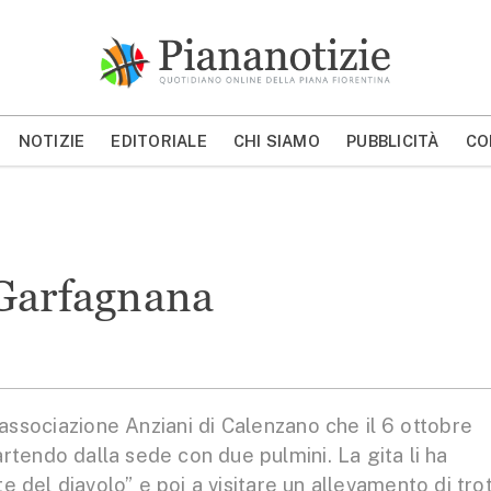
Piana Notizie
Le notizie della Piana
NOTIZIE
EDITORIALE
CHI SIAMO
PUBBLICITÀ
CO
MOSTRA/NASCONDI CERCA
 Garfagnana
associazione Anziani di Calenzano che il 6 ottobre
rtendo dalla sede con due pulmini. La gita li ha
 del diavolo” e poi a visitare un allevamento di tro