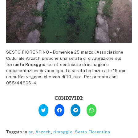
SESTO FIORENTINO – Domenica 25 marzo l’Associazione
Culturale Arzach propone una serata di divulgazione sul
torrente Rimaggio
, con il contributo di immagini e
documentazioni di vario tipo. La serata ha inizio alle 19 con
un buffet vegano, al costo di 10 euro. Per prenotazioni:
055/4490614.
CONDIVIDI:
Fai
Fai
Fai
Fai
clic
clic
clic
clic
qui
per
per
per
per
condividere
condividere
condividere
condividere
su
su
su
su
Facebook
Telegram
WhatsApp
Twitter
(Si
(Si
(Si
Taggato in
ar
,
Arzach
,
rimaggio
,
Sesto Fiorentino
(Si
apre
apre
apre