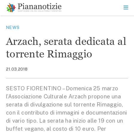
Vai
la
SEARCH
ME
contenuto
PR
Piana Notizie
Le notizie della Piana
NEWS
Arzach, serata dedicata al
torrente Rimaggio
21.03.2018
SESTO FIORENTINO – Domenica 25 marzo
l’Associazione Culturale Arzach propone una
serata di divulgazione sul torrente Rimaggio,
con il contributo di immagini e documentazioni
di vario tipo. La serata ha inizio alle 19 con un
buffet vegano, al costo di 10 euro. Per