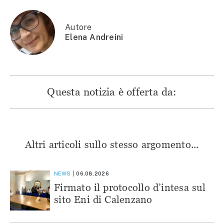
apre
in
in
in
in
una
una
una
una
nuova
nuova
nuova
nuova
finestra)
finestra)
finestra)
finestra)
Autore
Elena Andreini
Questa notizia è offerta da:
Altri articoli sullo stesso argomento...
NEWS
06.08.2026
Firmato il protocollo d’intesa sul
sito Eni di Calenzano