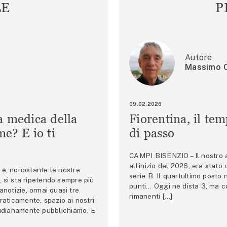
LE
P
Autore
Massimo C
09.02.2026
a medica della
Fiorentina, il te
e? E io ti
di passo
CAMPI BISENZIO – Il nostro au
all’inizio del 2026, era stato
e, nonostante le nostre
serie B. Il quartultimo posto
 si sta ripetendo sempre più
punti… Oggi ne dista 3, ma co
anotizie, ormai quasi tre
rimanenti […]
raticamente, spazio ai nostri
tidianamente pubblichiamo. E