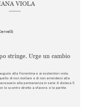
IANA VIOLA
ervelli
mpo stringe. Urge un cambio
gurio alla Fiorentina e ai sostenitori viola,
 quello di non mollare e di non arrendersi alla
 necessario alla permanenza in serie A distava 5
n lo scontro diretto a sfavore, e le partite