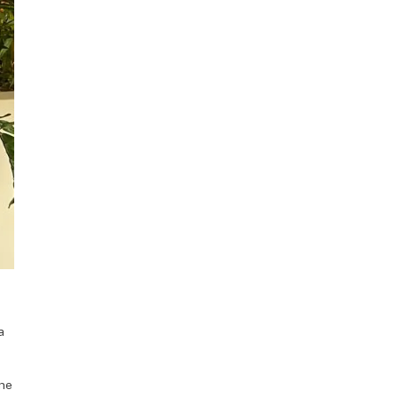
a
une