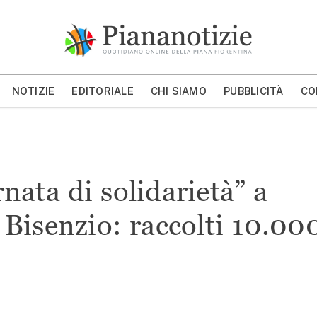
Piana Notizie
Le notizie della Piana
NOTIZIE
EDITORIALE
CHI SIAMO
PUBBLICITÀ
CO
MOSTRA/NASCONDI CERCA
ata di solidarietà” a
Bisenzio: raccolti 10.00