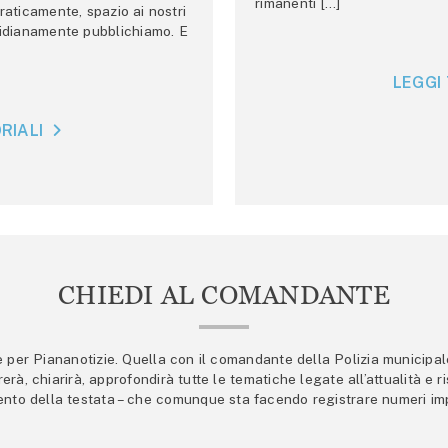
rimanenti […]
raticamente, spazio ai nostri
tidianamente pubblichiamo. E
LEGGI 
RIALI
CHIEDI AL COMANDANTE
er Piananotizie. Quella con il comandante della Polizia municipale s
trerà, chiarirà, approfondirà tutte le tematiche legate all’attualità e
mento della testata – che comunque sta facendo registrare numeri imp