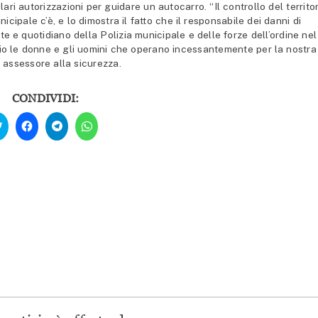
ri autorizzazioni per guidare un autocarro. “Il controllo del territor
icipale c’è, e lo dimostra il fatto che il responsabile dei danni di
te e quotidiano della Polizia municipale e delle forze dell’ordine nel
io le donne e gli uomini che operano incessantemente per la nostra
x assessore alla sicurezza.
CONDIVIDI:
Fai
Fai
Fai
Fai
clic
clic
clic
clic
qui
per
per
per
per
condividere
condividere
condividere
condividere
su
su
su
su
Facebook
Telegram
WhatsApp
Twitter
(Si
(Si
(Si
(Si
apre
apre
apre
apre
in
in
in
in
una
una
una
una
nuova
nuova
nuova
nuova
finestra)
finestra)
finestra)
finestra)