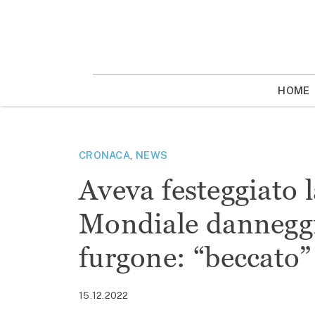
Vai
la
contenuto
HOME
CRONACA
,
NEWS
Aveva festeggiato l
Mondiale danneggi
furgone: “beccato”
15.12.2022