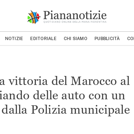
Piana Notizie
Le notizie della Piana
NOTIZIE
EDITORIALE
CHI SIAMO
PUBBLICITÀ
CO
MOSTRA/NASCONDI CERCA
a vittoria del Marocco al
ando delle auto con un
 dalla Polizia municipale