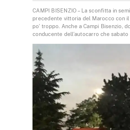
CAMPI BISENZIO – La sconfitta in semif
precedente vittoria del Marocco con il
po’ troppo. Anche a Campi Bisenzio, dov
conducente dell’autocarro che sabato s