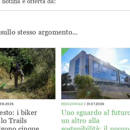
notizia è offerta da:
i sullo stesso argomento...
.08.2026
REDAZIONALE
31.07.2026
esto: i biker
Uno sguardo al futuro
lo Trails
un altro alla
lgono cinque
sostenibilità: il nuovo