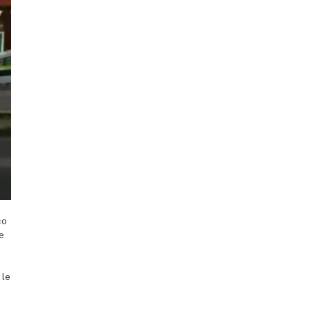
co
le
 le