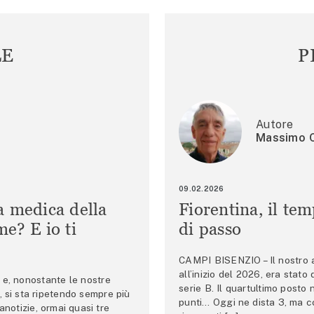
LE
P
Autore
Massimo C
09.02.2026
a medica della
Fiorentina, il te
e? E io ti
di passo
CAMPI BISENZIO – Il nostro au
all’inizio del 2026, era stato
e, nonostante le nostre
serie B. Il quartultimo posto
 si sta ripetendo sempre più
punti… Oggi ne dista 3, ma co
anotizie, ormai quasi tre