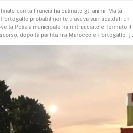
inale con la Francia ha calmato gli animi. Ma la
 Portogallo probabilmente li aveva surriscaldati un
e la Polizia municipale ha rintracciato e fermato il
corso, dopo la partita fra Marocco e Portogallo, [