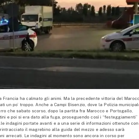
a Francia ha calmato gli animi. Ma la precedente vittoria del Maroc
dati un po’ troppo. Anche a Campi Bisenzio, dove la Polizia municipa
arro che sabato scorso, dopo la partita fra Marocco e Portogallo,
ini e poi si era dato alla fuga, proseguendo così i “festeggiamenti”
le indagini portate avanti e a una serie di informazioni ottenute con
rintracciato il magrebino alla guida del mezzo e adesso sarà
ni arrecati. Le indagini al momento sono ancora in corso per