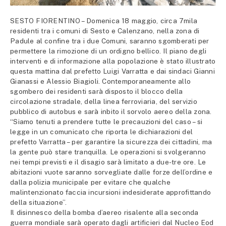
SESTO FIORENTINO – Domenica 18 maggio, circa 7mila
residenti tra i comuni di Sesto e Calenzano, nella zona di
Padule al confine tra i due Comuni, saranno sgomberati per
permettere la rimozione di un ordigno bellico. Il piano degli
interventi e di informazione alla popolazione è stato illustrato
questa mattina dal prefetto Luigi Varratta e dai sindaci Gianni
Gianassi e Alessio Biagioli. Contemporaneamente allo
sgombero dei residenti sarà disposto il blocco della
circolazione stradale, della linea ferroviaria, del servizio
pubblico di autobus e sarà inbito il sorvolo aereo della zona.
“Siamo tenuti a prendere tutte le precauzioni del caso – si
legge in un comunicato che riporta le dichiarazioni del
prefetto Varratta – per garantire la sicurezza dei cittadini, ma
la gente può stare tranquilla. Le operazioni si svolgeranno
nei tempi previsti e il disagio sarà limitato a due-tre ore. Le
abitazioni vuote saranno sorvegliate dalle forze dell’ordine e
dalla polizia municipale per evitare che qualche
malintenzionato faccia incursioni indesiderate approfittando
della situazione”.
Il disinnesco della bomba d’aereo risalente alla seconda
guerra mondiale sarà operato dagli artificieri dal Nucleo Eod