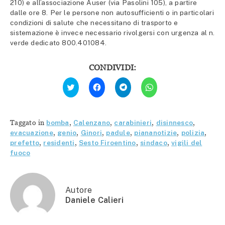
210) e all’associazione Auser (via Pasolini 105), a partire
dalle ore 8. Per le persone non autosufficienti o in particolari
condizioni di salute che necessitano di trasporto e
sistemazione è invece necessario rivolgersi con urgenza al n.
verde dedicato 800.401084.
CONDIVIDI:
Fai
Fai
Fai
Fai
clic
clic
clic
clic
qui
per
per
per
per
condividere
condividere
condividere
condividere
su
su
su
su
Facebook
Telegram
WhatsApp
Twitter
(Si
(Si
(Si
Taggato in
bomba
,
Calenzano
,
carabinieri
,
disinnesco
,
(Si
apre
apre
apre
apre
in
in
in
evacuazione
,
genio
,
Ginori
,
padule
,
piananotizie
,
polizia
,
in
una
una
una
prefetto
,
residenti
,
Sesto Firoentino
,
sindaco
,
vigili del
una
nuova
nuova
nuova
nuova
finestra)
finestra)
finestra)
fuoco
finestra)
Autore
Daniele Calieri