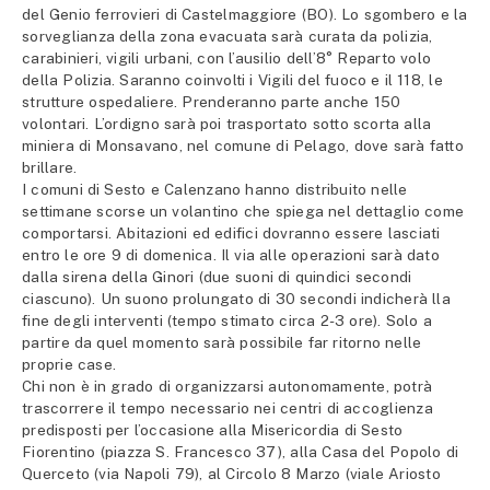
del Genio ferrovieri di Castelmaggiore (BO). Lo sgombero e la
sorveglianza della zona evacuata sarà curata da polizia,
carabinieri, vigili urbani, con l’ausilio dell’8° Reparto volo
della Polizia. Saranno coinvolti i Vigili del fuoco e il 118, le
strutture ospedaliere. Prenderanno parte anche 150
volontari. L’ordigno sarà poi trasportato sotto scorta alla
miniera di Monsavano, nel comune di Pelago, dove sarà fatto
brillare.
I comuni di Sesto e Calenzano hanno distribuito nelle
settimane scorse un volantino che spiega nel dettaglio come
comportarsi. Abitazioni ed edifici dovranno essere lasciati
entro le ore 9 di domenica. Il via alle operazioni sarà dato
dalla sirena della Ginori (due suoni di quindici secondi
ciascuno). Un suono prolungato di 30 secondi indicherà lla
fine degli interventi (tempo stimato circa 2-3 ore). Solo a
partire da quel momento sarà possibile far ritorno nelle
proprie case.
Chi non è in grado di organizzarsi autonomamente, potrà
trascorrere il tempo necessario nei centri di accoglienza
predisposti per l’occasione alla Misericordia di Sesto
Fiorentino (piazza S. Francesco 37), alla Casa del Popolo di
Querceto (via Napoli 79), al Circolo 8 Marzo (viale Ariosto