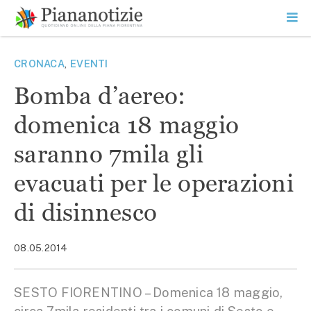
Vai
la
SEARCH
ME
contenuto
PR
Piana Notizie
Le notizie della Piana
CRONACA
,
EVENTI
Bomba d’aereo:
domenica 18 maggio
saranno 7mila gli
evacuati per le operazioni
di disinnesco
08.05.2014
SESTO FIORENTINO – Domenica 18 maggio,