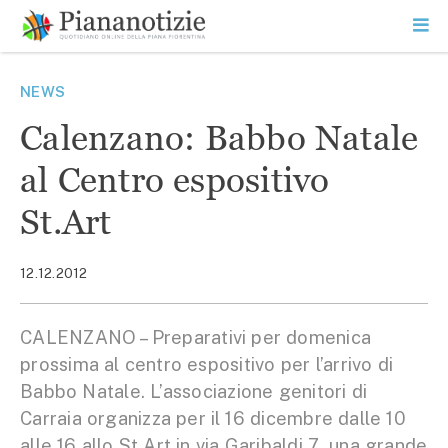
Vai
la
SEARCH
ME
contenuto
PR
Piana Notizie
Le notizie della Piana
NEWS
Calenzano: Babbo Natale
al Centro espositivo
St.Art
12.12.2012
CALENZANO – Preparativi per domenica
prossima al centro espositivo per l’arrivo di
Babbo Natale. L’associazione genitori di
Carraia organizza per il 16 dicembre dalle 10
alle 16 allo St.Art in via Garibaldi 7 una grande