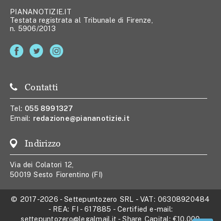
PIANANOTIZIE.IT
Testata registrata al Tribunale di Firenze,
n. 5906/2013
Contatti
Tel:
055 8991327
Email:
redazione@piananotizie.it
Indirizzo
Via dei Colatori 12,
50019 Sesto Fiorentino (FI)
© 2017-2026
-
Settepuntozero SRL
- VAT:
06308920484
- REA:
FI - 617885
- Certified e-mail:
settepuntozero@legalmail.it
- Share Capital:
€10.000