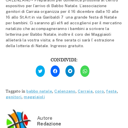
CALENZANO – Preparativi per domenica prossima al centro
espositivo per l’arrivo di Babbo Natale. L’associazione
genitori di Carraia organizza per il 16 dicembre dalle 10 alle
16 allo St.Art in via Garibaldi 7 una grande festa di Natale
per bambini. Ci saranno gli elfi ad accogliervi per il mercatino
natalizio che accompagneranno i bambini a scrivere la
letterina per Babbo Natale, inoltre il coro dei Maggiaioli
allieterà la vostra visita; a fine serata ci sarà l’ estrazione
della lotteria di Natale. Ingresso gratuito.
CONDIVIDI:
Fai
Fai
Fai
Fai
clic
clic
clic
clic
qui
per
per
per
per
condividere
condividere
condividere
condividere
su
su
su
su
Facebook
Telegram
WhatsApp
Twitter
(Si
(Si
(Si
Taggato in
babbo natale
,
Calenzano
,
Carraia
,
coro
,
festa
,
(Si
apre
apre
apre
apre
in
in
in
genitori
,
maggiaioli
in
una
una
una
una
nuova
nuova
nuova
nuova
finestra)
finestra)
finestra)
finestra)
Autore
Redazione