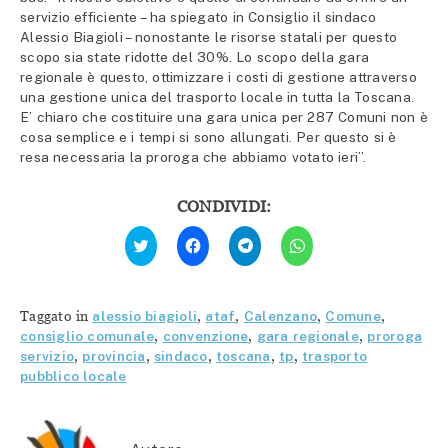
servizio efficiente – ha spiegato in Consiglio il sindaco
Alessio Biagioli – nonostante le risorse statali per questo
scopo sia state ridotte del 30%. Lo scopo della gara
regionale è questo, ottimizzare i costi di gestione attraverso
una gestione unica del trasporto locale in tutta la Toscana.
E’ chiaro che costituire una gara unica per 287 Comuni non è
cosa semplice e i tempi si sono allungati. Per questo si è
resa necessaria la proroga che abbiamo votato ieri”.
CONDIVIDI:
Fai
Fai
Fai
Fai
clic
clic
clic
clic
qui
per
per
per
per
condividere
condividere
condividere
condividere
su
su
su
su
Facebook
Telegram
WhatsApp
Twitter
(Si
(Si
(Si
Taggato in
alessio biagioli
,
ataf
,
Calenzano
,
Comune
,
(Si
apre
apre
apre
apre
in
in
in
consiglio comunale
,
convenzione
,
gara regionale
,
proroga
in
una
una
una
servizio
,
provincia
,
sindaco
,
toscana
,
tp
,
trasporto
una
nuova
nuova
nuova
nuova
finestra)
finestra)
finestra)
pubblico locale
finestra)