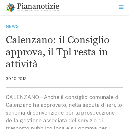
Vai
la
SEARCH
ME
contenuto
PR
Piana Notizie
Le notizie della Piana
NEWS
Calenzano: il Consiglio
approva, il Tpl resta in
attività
30.10.2012
CALENZANO – Anche il consiglio comunale di
Calenzano ha approvato, nella seduta di ieri, lo
schema di convenzione per la prosecuzione
della gestione associata del servizio di
trasporto pubblico locale su gomma per i