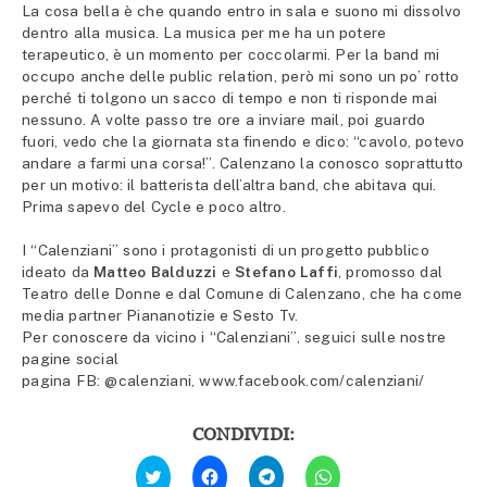
La cosa bella è che quando entro in sala e suono mi dissolvo
dentro alla musica. La musica per me ha un potere
terapeutico, è un momento per coccolarmi. Per la band mi
occupo anche delle public relation, però mi sono un po’ rotto
perché ti tolgono un sacco di tempo e non ti risponde mai
nessuno. A volte passo tre ore a inviare mail, poi guardo
fuori, vedo che la giornata sta finendo e dico: “cavolo, potevo
andare a farmi una corsa!”. Calenzano la conosco soprattutto
per un motivo: il batterista dell’altra band, che abitava qui.
Prima sapevo del Cycle e poco altro.
I “Calenziani” sono i protagonisti di un progetto pubblico
ideato da
Matteo Balduzzi
e
Stefano Laffi
, promosso dal
Teatro delle Donne e dal Comune di Calenzano, che ha come
media partner Piananotizie e Sesto Tv.
Per conoscere da vicino i “Calenziani”, seguici sulle nostre
pagine social
pagina FB: @calenziani, www.facebook.com/calenziani/
CONDIVIDI:
Fai
Fai
Fai
Fai
clic
clic
clic
clic