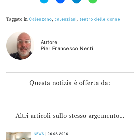
qui
per
per
per
per
condividere
condividere
condividere
condividere
su
su
su
su
Facebook
Telegram
WhatsApp
Twitter
(Si
(Si
(Si
Taggato in
Calenzano
,
calenziani
,
teatro delle donne
(Si
apre
apre
apre
apre
in
in
in
in
una
una
una
una
nuova
nuova
nuova
nuova
finestra)
finestra)
finestra)
finestra)
Autore
Pier Francesco Nesti
Questa notizia è offerta da:
Altri articoli sullo stesso argomento...
NEWS
06.08.2026