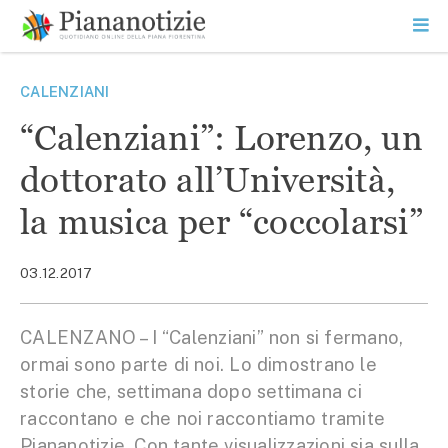
Vai
la
SEARCH
ME
contenuto
PR
Piana Notizie
Le notizie della Piana
CALENZIANI
“Calenziani”: Lorenzo, un
dottorato all’Università,
la musica per “coccolarsi”
03.12.2017
CALENZANO – I “Calenziani” non si fermano,
ormai sono parte di noi. Lo dimostrano le
storie che, settimana dopo settimana ci
raccontano e che noi raccontiamo tramite
Piananotizie. Con tante visualizzazioni sia sulla