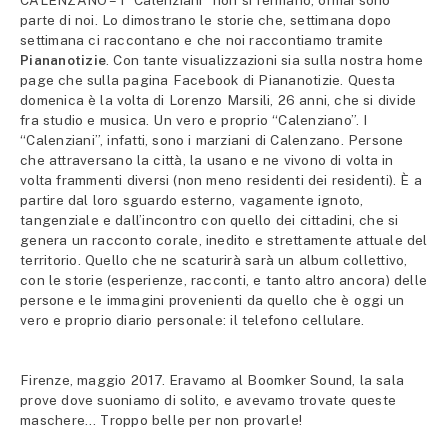
CALENZANO – I “Calenziani” non si fermano, ormai sono
parte di noi. Lo dimostrano le storie che, settimana dopo
settimana ci raccontano e che noi raccontiamo tramite
Piananotizie
. Con tante visualizzazioni sia sulla nostra home
page che sulla pagina Facebook di Piananotizie. Questa
domenica è la volta di Lorenzo Marsili, 26 anni, che si divide
fra studio e musica. Un vero e proprio “Calenziano”. I
“Calenziani”, infatti, sono i marziani di Calenzano. Persone
che attraversano la città, la usano e ne vivono di volta in
volta frammenti diversi (non meno residenti dei residenti). È a
partire dal loro sguardo esterno, vagamente ignoto,
tangenziale e dall’incontro con quello dei cittadini, che si
genera un racconto corale, inedito e strettamente attuale del
territorio. Quello che ne scaturirà sarà un album collettivo,
con le storie (esperienze, racconti, e tanto altro ancora) delle
persone e le immagini provenienti da quello che è oggi un
vero e proprio diario personale: il telefono cellulare.
Firenze, maggio 2017. Eravamo al Boomker Sound, la sala
prove dove suoniamo di solito, e avevamo trovate queste
maschere… Troppo belle per non provarle!