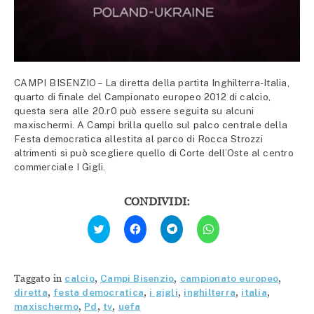
CAMPI BISENZIO – La diretta della partita Inghilterra-Italia,
quarto di finale del Campionato europeo 2012 di calcio,
questa sera alle 20.r0 può essere seguita su alcuni
maxischermi. A Campi brilla quello sul palco centrale della
Festa democratica allestita al parco di Rocca Strozzi
altrimenti si può scegliere quello di Corte dell’Oste al centro
commerciale I Gigli.
CONDIVIDI:
Fai
Fai
Fai
Fai
clic
clic
clic
clic
qui
per
per
per
per
condividere
condividere
condividere
condividere
su
su
su
su
Facebook
Telegram
WhatsApp
Twitter
(Si
(Si
(Si
Taggato in
calcio
,
Campi Bisenzio
,
campionato europeo
,
(Si
apre
apre
apre
apre
in
in
in
diretta
,
festa democratica
,
i gigli
,
inghilterra
,
italia
,
in
una
una
una
maxischermo
,
Pd
,
tv
,
uefa
una
nuova
nuova
nuova