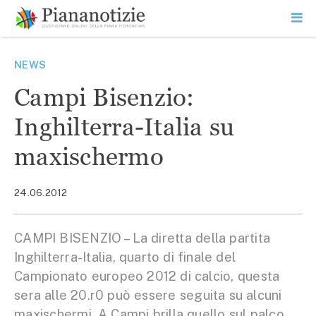
Vai
la
SEARCH
ME
contenuto
PR
Piana Notizie
Le notizie della Piana
NEWS
Campi Bisenzio:
Inghilterra-Italia su
maxischermo
24.06.2012
CAMPI BISENZIO – La diretta della partita
Inghilterra-Italia, quarto di finale del
Campionato europeo 2012 di calcio, questa
sera alle 20.r0 può essere seguita su alcuni
maxischermi. A Campi brilla quello sul palco