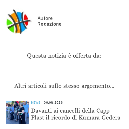
nuova
finestra)
finestra)
finestra)
finestra)
Autore
Redazione
Questa notizia è offerta da:
Altri articoli sullo stesso argomento...
NEWS
09.08.2026
Davanti ai cancelli della Capp
Plast il ricordo di Kumara Gedera