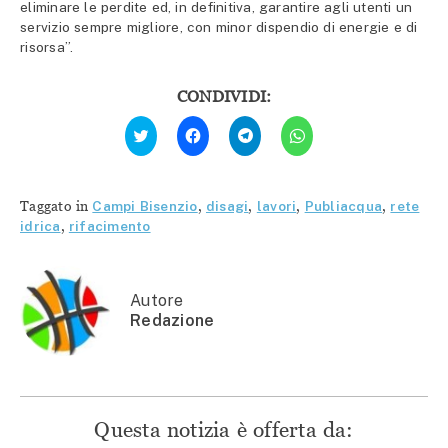
eliminare le perdite ed, in definitiva, garantire agli utenti un
servizio sempre migliore, con minor dispendio di energie e di
risorsa”.
CONDIVIDI:
Fai
Fai
Fai
Fai
clic
clic
clic
clic
qui
per
per
per
per
condividere
condividere
condividere
condividere
su
su
su
su
Facebook
Telegram
WhatsApp
Twitter
(Si
(Si
(Si
Taggato in
Campi Bisenzio
,
disagi
,
lavori
,
Publiacqua
,
rete
(Si
apre
apre
apre
apre
in
in
in
idrica
,
rifacimento
in
una
una
una
una
nuova
nuova
nuova
nuova
finestra)
finestra)
finestra)
finestra)
Autore
Redazione
Questa notizia è offerta da: