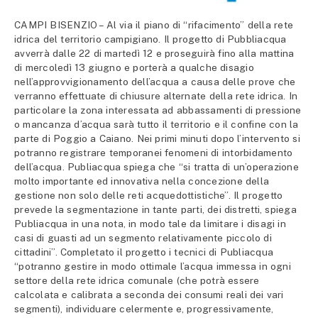
CAMPI BISENZIO – Al via il piano di “rifacimento” della rete
idrica del territorio campigiano. Il progetto di Pubbliacqua
avverrà dalle 22 di martedì 12 e proseguirà fino alla mattina
di mercoledì 13 giugno e porterà a qualche disagio
nell’approvvigionamento dell’acqua a causa delle prove che
verranno effettuate di chiusure alternate della rete idrica. In
particolare la zona interessata ad abbassamenti di pressione
o mancanza d’acqua sarà tutto il territorio e il confine con la
parte di Poggio a Caiano. Nei primi minuti dopo l’intervento si
potranno registrare temporanei fenomeni di intorbidamento
dell’acqua. Publiacqua spiega che “si tratta di un’operazione
molto importante ed innovativa nella concezione della
gestione non solo delle reti acquedottistiche”. Il progetto
prevede la segmentazione in tante parti, dei distretti, spiega
Publiacqua in una nota, in modo tale da limitare i disagi in
casi di guasti ad un segmento relativamente piccolo di
cittadini”. Completato il progetto i tecnici di Publiacqua
“potranno gestire in modo ottimale l’acqua immessa in ogni
settore della rete idrica comunale (che potrà essere
calcolata e calibrata a seconda dei consumi reali dei vari
segmenti), individuare celermente e, progressivamente,