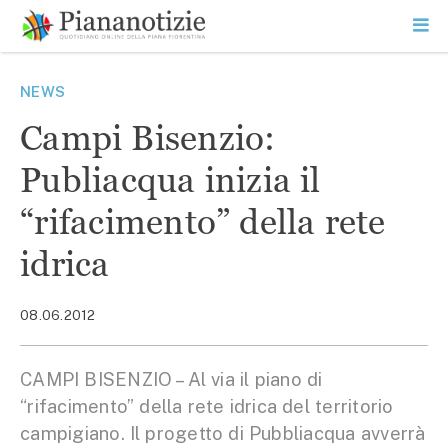
Vai
la
SEARCH
ME
contenuto
PR
Piana Notizie
Le notizie della Piana
NEWS
Campi Bisenzio:
Publiacqua inizia il
“rifacimento” della rete
idrica
08.06.2012
CAMPI BISENZIO – Al via il piano di
“rifacimento” della rete idrica del territorio
campigiano. Il progetto di Pubbliacqua avverrà