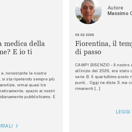
Autore
Massimo C
09.02.2026
a medica della
Fiorentina, il te
e? E io ti
di passo
CAMPI BISENZIO – Il nostro au
all’inizio del 2026, era stato
e, nonostante le nostre
serie B. Il quartultimo posto
 si sta ripetendo sempre più
punti… Oggi ne dista 3, ma co
anotizie, ormai quasi tre
rimanenti […]
raticamente, spazio ai nostri
tidianamente pubblichiamo. E
LEGGI 
RIALI