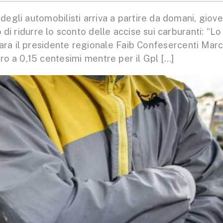
egli automobilisti arriva a partire da domani, giove
 di ridurre lo sconto delle accise sui carburanti: “Lo
hiara il presidente regionale Faib Confesercenti Mar
tro a 0,15 centesimi mentre per il Gpl […]