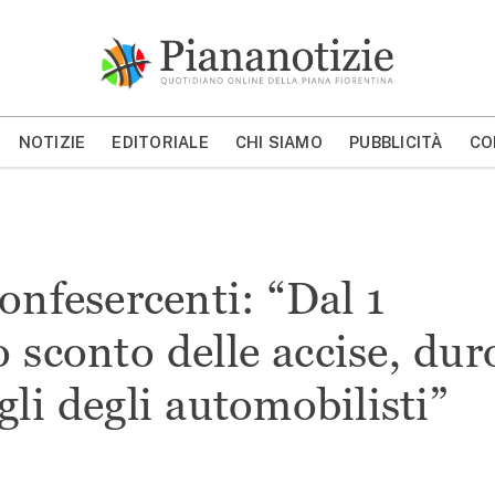
Piana Notizie
Le notizie della Piana
NOTIZIE
EDITORIALE
CHI SIAMO
PUBBLICITÀ
CO
MOSTRA/NASCONDI CERCA
onfesercenti: “Dal 1
 sconto delle accise, dur
gli degli automobilisti”