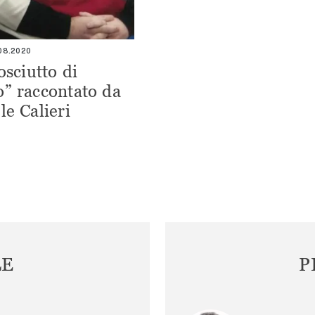
.08.2020
osciutto di
” raccontato da
le Calieri
LE
P