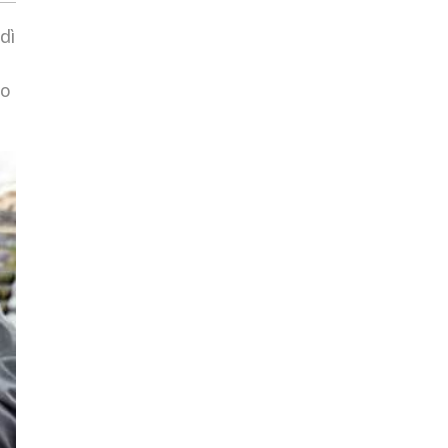
dì
co