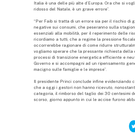
Italia è una delle più alte d’Europa. Ora che si vo
ridosso del Natale, è un grave errore”.
“Per Faib si tratta di un errore sia per il rischio di
negative sui consumi, che peseranno sulla stagione f
essenziali alla mobilità, per il reperimento delle ris
ricordiamo a tutti, che a regime la pressione fiscal
occorrerebbe ragionare di come ridurre strutturalme
vogliamo sperare che la pressante richiesta della 
processi di transizione energetica efficiente e neu
Governo e si accompagni ad un ripensamento gener
macigno sulle famiglie e le imprese”.
Il presidente Princi conclude infine evidenziando ch
che a oggi i gestori non hanno ricevuto, nonostante 
categoria, il rimborso del taglio dei 30 centesimi
scorso, giorno appunto in cui le accise furono abb