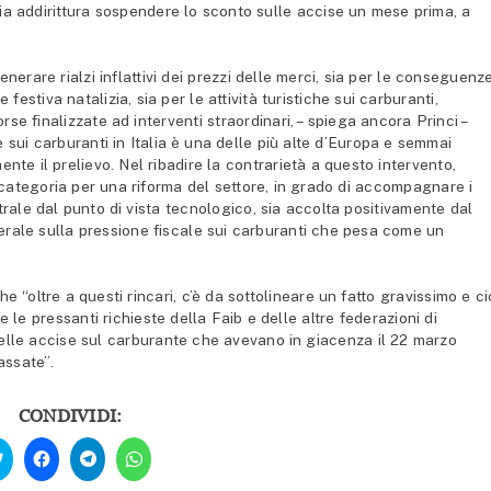
glia addirittura sospendere lo sconto sulle accise un mese prima, a
 generare rialzi inflattivi dei prezzi delle merci, sia per le conseguenz
estiva natalizia, sia per le attività turistiche sui carburanti,
orse finalizzate ad interventi straordinari, – spiega ancora Princi –
e sui carburanti in Italia è una delle più alte d’Europa e semmai
nte il prelievo. Nel ribadire la contrarietà a questo intervento,
categoria per una riforma del settore, in grado di accompagnare i
trale dal punto di vista tecnologico, sia accolta positivamente dal
ale sulla pressione fiscale sui carburanti che pesa come un
e “oltre a questi rincari, c’è da sottolineare un fatto gravissimo e c
le pressanti richieste della Faib e delle altre federazioni di
 delle accise sul carburante che avevano in giacenza il 22 marzo
assate”.
CONDIVIDI:
Fai
Fai
Fai
Fai
clic
clic
clic
clic
qui
per
per
per
per
condividere
condividere
condividere