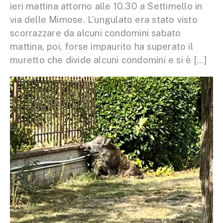
ieri mattina attorno alle 10.30 a Settimello in
via delle Mimose. L’ungulato era stato visto
scorrazzare da alcuni condomini sabato
mattina, poi, forse impaurito ha superato il
muretto che divide alcuni condomini e si è […]