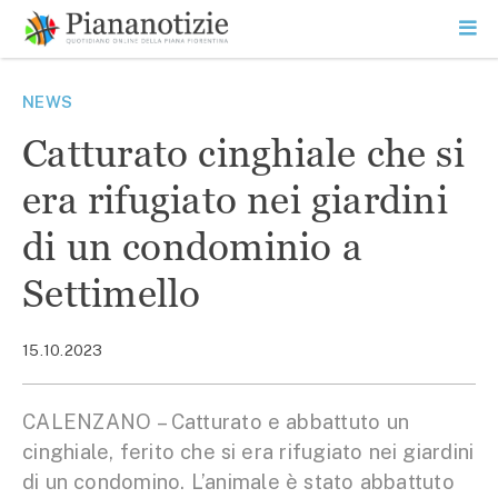
Vai
la
SEARCH
ME
contenuto
PR
Piana Notizie
Le notizie della Piana
NEWS
Catturato cinghiale che si
era rifugiato nei giardini
di un condominio a
Settimello
15.10.2023
CALENZANO – Catturato e abbattuto un
cinghiale, ferito che si era rifugiato nei giardini
di un condomino. L’animale è stato abbattuto